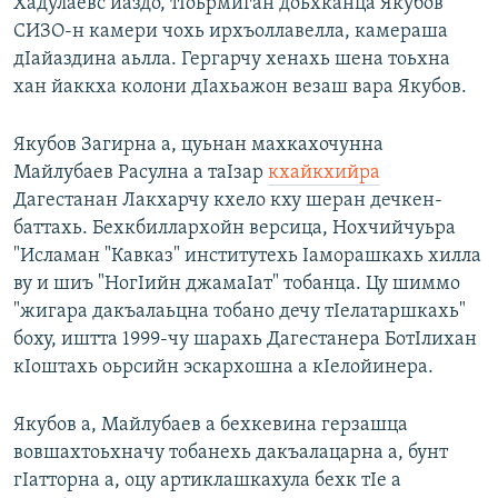
Хадулаевс йаздо, тIоьрмиган доьхканца Якубов
СИЗО-н камери чохь ирхъоллавелла, камераша
дIайаздина аьлла. Гергарчу хенахь шена тоьхна
хан йаккха колони дIахьажон везаш вара Якубов.
Якубов Загирна а, цуьнан махкахочунна
Майлубаев Расулна а таIзар
кхайкхийра
Дагестанан Лакхарчу кхело кху шеран дечкен-
баттахь. Бехкбиллархойн версица, Нохчийчуьра
"Исламан "Кавказ" институтехь Iаморашкахь хилла
ву и шиъ "НогIийн джамаIат" тобанца. Цу шиммо
"жигара дакъалаьцна тобано дечу тIелатаршкахь"
боху, иштта 1999-чу шарахь Дагестанера БотIлихан
кIоштахь оьрсийн эскархошна а кIелойинера.
Якубов а, Майлубаев а бехкевина герзашца
вовшахтоьхначу тобанехь дакъалацарна а, бунт
гIатторна а, оцу артиклашкахула бехк тIе а