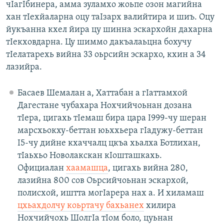
чIагIбинера, амма зуламхо жоьпе озон магийна
хан тIехйаларна оцу таIзарх валийтира и шиъ. Оцу
йукъанна кхел йира цу шинна эскархойн дахарна
тIекховдарна. Цу шиммо дакъалаьцна бохучу
тIелатарехь вийна 33 оьрсийн эскархо, кхин а 34
лазийра.
Басаев Шемалан а, Хаттабан а гIаттамхой
Дагестане чубахара Нохчийчоьнан дозана
тIера, цигахь тIемаш бира цара I999-чу шеран
марсхьокху-беттан юьххьера гIадужу-беттан
I5-чу дийне кхаччалц цкъа хьалха Ботлихан,
тIаьхьо Новолакскан кIошташкахь.
Официалан
хаамашца
, цигахь вийна 280,
лазийна 800 сов Оьрсийчоьнан эскархой,
полисхой, иштта могIарера нах а. И хиламаш
цхьахдолчу коьртачу бахьанех
хилира
Нохчийчохь ШолгIа тIом боло, цуьнан