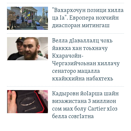
"Вахархочун позици хилла
ца Iа". Европера нохчийн
диаспоран митингаш
Велла дIаваллалц чохь
йаккха хан тоьхначу
Кхарачойн-
Чергазийчоьнан хиллачу
сенаторо мацалла
кхайкхийна набахтехь
Кадыровн йоIарша шайн
визажистана 3 миллион
сом мах болу Cartier хIоз
белла совгIатна