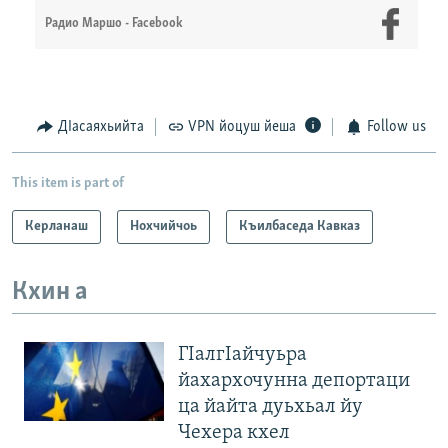
Радио Маршо - Facebook
ДIасаяхьийта
VPN йоцуш йеша
Follow us
This item is part of
Керланаш
Нохчийчоь
Къилбаседа Кавказ
Кхин а
ГIалгIайчуьра
йахархочунна депортаци
ца йайта дуьхьал йу
Чехера кхел