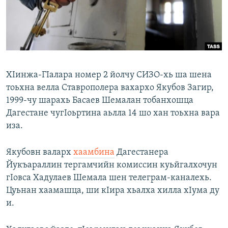
Маршо Радион ерриг сайташ
ХIинжа-ГIалара номер 2 йолчу СИЗО-хь ша шена
тоьхна велла Ставрополера вахархо Якубов Загир,
1999-чу шарахь Басаев Шемалан тобанхошца
Дагестане чугIоьртина аьлла 14 шо хан тоьхна вара
иза.
Якубовн валарх
хаамбина
Дагестанера
Йукъараллин тергамчийн комиссин куьйгалхочун
гIовса Хадулаев Шемала шен телеграм-каналехь.
Цуьнан хаамашца, ши кIира хьалха хилла хIума ду
и.