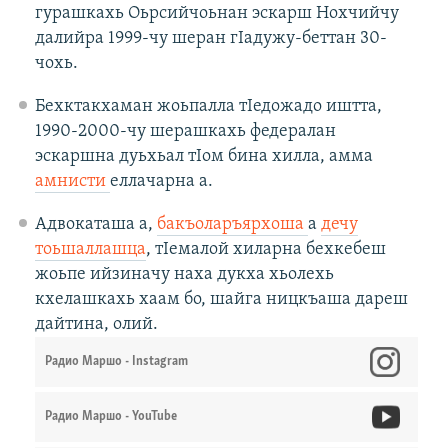
гурашкахь Оьрсийчоьнан эскарш Нохчийчу
далийра 1999-чу шеран гIадужу-беттан 30-
чохь.
Бехктакхаман жоьпалла тIедожадо иштта,
1990-2000-чу шерашкахь федералан
эскаршна дуьхьал тIом бина хилла, амма
амнисти
еллачарна а.
Адвокаташа а,
бакъоларъярхоша
а
дечу
тоьшаллашца
, тIемалой хиларна бехкебеш
жоьпе ийзиначу наха дукха хьолехь
кхелашкахь хаам бо, шайга ницкъаша дареш
дайтина, олий.
Радио Маршо - Instagram
Радио Маршо - YouTube