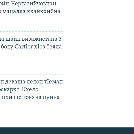
ойн-Чергазийчоьнан
о мацалла кхайкхийна
а шайн визажистана 3
болу Cartier хIоз белла
ен деваша лелон тIеман
эскархо. Кхело
а пхи шо тоьхна цунна