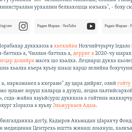
министраллан урхаллин белхахошца юкъахь", - боху с
stagram
Радио Маршо - YouTube
Радио Маршо - 
Iорабахар дуккхазза а
хьехийна
Нохчийчуьрчу Iедало 
-баттахь а, Чиллан-баттахь а,
дерриг а
2020-чу шарахь
лецар долийра
масех шо хьалха. Лецнарш дукха хьоле
на хьалха къера хуьлу шаьш харцо лелийна бохучунн
 а, наркоманел а кхераме" ду цара дийриг, олий
гойту
амо зуламе лоруш хиларца а дузуш, лецна палтийсархой
, седа-жайна хьуьйсурш дуккхаза а гайтина махкарчу
хург хIоразза а хуьлу
Эльжуркаев Адам
.
билгалдаккха догIу, Кадыров Ахьмадан цIарахчу Фонд
ан медицинан Центрехь иштта жинаш лоьхкуш, халкъ