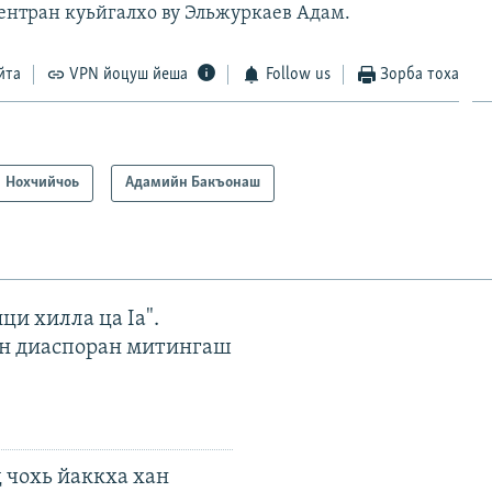
Центран куьйгалхо ву Эльжуркаев Адам.
йта
VPN йоцуш йеша
Follow us
Зорба тоха
Нохчийчоь
Адамийн Бакъонаш
ци хилла ца Iа".
н диаспоран митингаш
 чохь йаккха хан