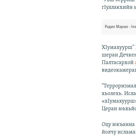
гIуллакхийн 
Радио Маршо - In
ХIумахуурш" 
шеран Дечкен
Палтасархой
видеокамераш
"Терроризмал
хьолехь. Исл
«хIумахуурш»
Церан юьхьйо
Оцу юкъанна 
йолчу ислам