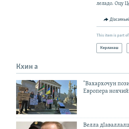
леладо. Оцу 
ДIасаяхьи
This item is part of
Керланаш
Кхин а
"Вахархочун пози
Европера нохчий
Велла дIаваллалц