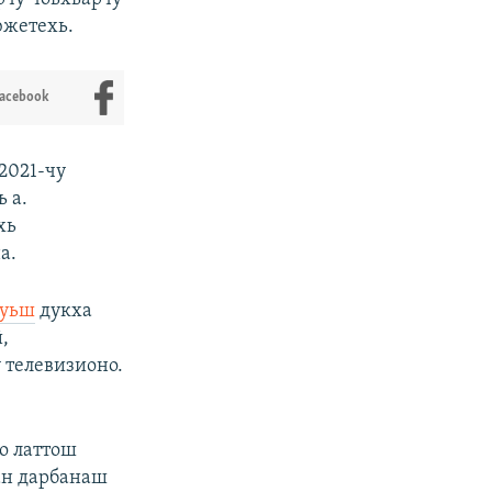
южетехь.
Facebook
2021-чу
 а.
хь
а.
 уьш
дукха
,
 телевизионо.
о латтош
ан дарбанаш