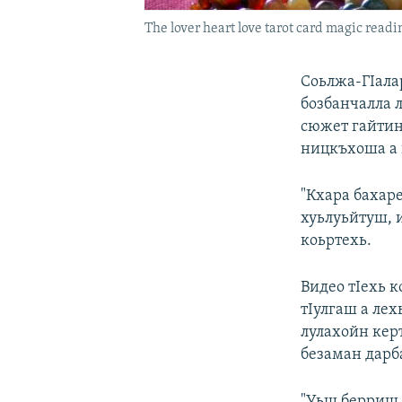
The lover heart love tarot card magic readi
Соьлжа-ГIала
бозбанчалла 
сюжет гайтин
ницкъхоша а 
"Кхара бахар
хуьлуьйтуш, и
коьртехь.
Видео тIехь к
тIулгаш а ле
лулахойн керт
безаман дарб
"Уьш берриш 