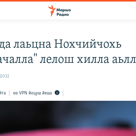
уда лаьцна Нохчийчохь
ачалла" лелош хилла аьл
 2021
йта
VPN йоцуш йеша