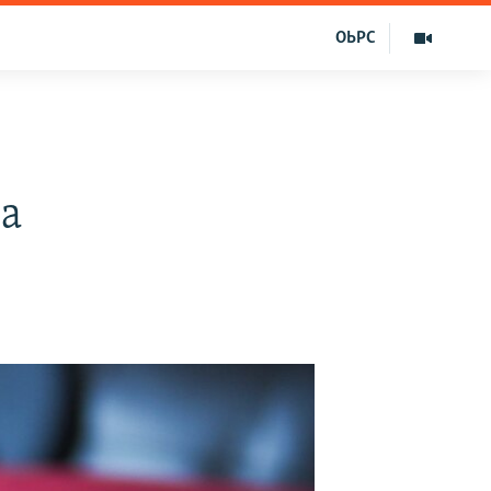
ОЬРС
ла