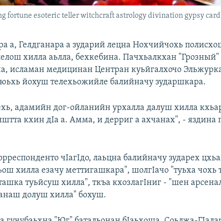
ng fortune esoteric teller witchcraft astrology divination gypsy card
ра а, Гелдганара а зударий лецна Нохчийчохь полисхо
лелош хилла аьлла, бехкебина. Пачхьалкхан "Грозный"
а, исламан медицинан Центран куьйгалхочо Эльжурка
юьхь йохуш телехьожийле балийначу зударшкара.
ехь, адамийн дог-ойланийн урхалла далуш хилла кхьарг
штта кхин дIа а. Амма, и дерриг а ахчанах", - яздина
орреспонденто чIагIдо, лаьцна балийначу зударех цхьа
хьош хилла езачу меттигашкара", шолгIачо "туьха чохь
ашка туьйсуш хилла", ткъа кхозлагIниг - "шен арсена
анаш долуш хилла" бохуш.
а гучубаьхна "Юг" батальонан бIаьхоша, Соьлжа-ГIала