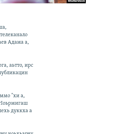
ша,
 телеканало
ев Адама а,
а, аьтто, ирс
 публикацин
ммо "хи а,
 тIоьрмигаш
лехь дуккха а
рчу чоьхьарчу