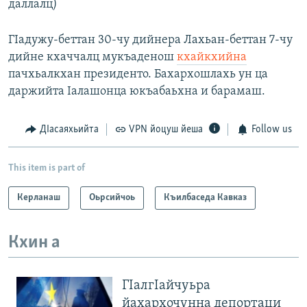
даллалц)
ГIадужу-беттан 30-чу дийнера Лахьан-беттан 7-чу
дийне кхаччалц мукъаденош
кхайкхийна
пачхьалкхан президенто. Бахархошлахь ун ца
даржийта Iалашонца юкъабаьхна и барамаш.
ДIасаяхьийта
VPN йоцуш йеша
Follow us
This item is part of
Керланаш
Оьрсийчоь
Къилбаседа Кавказ
Кхин а
ГIалгIайчуьра
йахархочунна депортаци