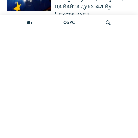
ца йайта дуьхьал йу
Чехера кхел
ОЬРС
"Вахархочун позици хилла
ца Iа". Европера нохчийн
диаспоран митингаш
Лаха
Велла дIаваллалц чохь
йаккха хан тоьхначу
Кхарачойн-
Чергазийчоьнан хиллачу
сенаторо мацалла
кхайкхийна набахтехь
Кадыровн йоIарша шайн
визажистана 3 миллион
сом мах болу Cartier хIоз