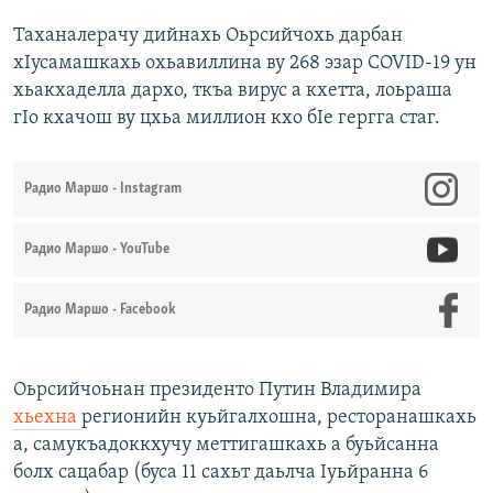
Таханалерачу дийнахь Оьрсийчохь дарбан
хIусамашкахь охьавиллина ву 268 эзар COVID-19 ун
хьакхаделла дархо, ткъа вирус а кхетта, лоьраша
гIо кхачош ву цхьа миллион кхо бIе гергга стаг.
Радио Маршо - Instagram
Радио Маршо - YouTube
Радио Маршо - Facebook
Оьрсийчоьнан президенто Путин Владимира
хьехна
регионийн куьйгалхошна, ресторанашкахь
а, самукъадоккхучу меттигашкахь а буьйсанна
болх сацабар (буса 11 сахьт даьлча Iуьйранна 6