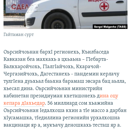
Маршо Радион ерриг сайташ
Гайтаман сурт
Оьрсийчоьнан бархI регионехь, Къилбаседа
Кавказан беа махкахь а цхьаьна – ГIебарта-
Балкхаройчохь, ГIалгIайчохь, Кхарачой-
Чергазийчохь, Дагестанехь - пандемин керлачу
тулгIена дуьхьал баьхна барамаш эвсара бац аьлла,
хьесап дина. Оьрсийчоьнан министрийн
кабинетан президиуман кхеташонехь д
ина оцу
кепара дIахьедар
. 56 миллиард сом хьажийна
Оьрсийчоьнан Iедалхоша кхин а тIе массо а дарбан
хIусамашка, тIедиллина регионийн урхалхошна
вакцинаци яр а, мукъачу деношкахь тесташ яр а.