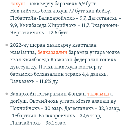
лохуш
– юккъерчу барамехь 6,9 бутт.
Нохчийчохь болх лохуш 7,7 бутт хан йойъу,
ГIебартойн-Балкхаройчохь – 9,7, Дагестанехь –
9,9, Къилбаседа ХIирийчохь – 11,7, Кхарачойн-
Чергазийчохь – 12,6 бутт.
2022-чу шеран хьалхарчу кварталан
жамIашца,
белхазаллин
барамца уггара чолхе
хьал Къилбаседа Кавказан федералан гонехь
дуьссуш ду. Пачхьалкхехула юккъерчу
барамехь белхазаллин терахь 4,4 далахь,
Кавказехь – 11,6% ду.
Бахархойн юкъараллин Фондан
талламца
а
догIуш, Оьрчийчохь уггара кIезга алапаш ду
Нохчийчохь – 30 эзар, Дагестанехь – 32,3 эзар,
ГIебартойн-Балкхаройчохь – 32,6 эзар,
ГIалгIайчохь – 35,1 эзар.