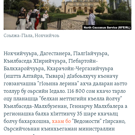
Маршо Радион ерриг сайташ
Соьлжа-ГIала, Нохчийчоь
Нохчийчуьра, Дагестанера, ГIалгIайчуьра,
Къилбаседа ХIирийчуьра, ГIебартойн-
Балкхаройчуьра, Кхарачойн-Чергазийчуьра
(иштта Алтайра, Тывара) дIабоьлхучу къоначу
говзанчашна "гIоьнна лерина" ахча даларан аьтто
толлур бу оьрсийн Iедало. 116 800 сом кхачо тарло
оцу планашца "белхан меттигийн къелла йолчу"
Къилбаседа-Малхбузенан, Геннарчу Малхбалера а
регионашка балха хIиттинчу 35 шаре кхачалц
болчу бахархошна,
хаам бо
"Ведомости" гIирсано,
Оьрсийчоьнан къинхьегаман министраллин