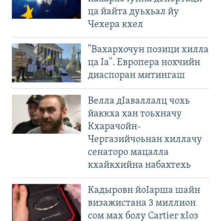
ца йайта дуьхьал йу
Чехера кхел
"Вахархочун позици хилла
ца Iа". Европера нохчийн
диаспоран митингаш
Велла дIаваллалц чохь
йаккха хан тоьхначу
Кхарачойн-
Чергазийчоьнан хиллачу
сенаторо мацалла
кхайкхийна набахтехь
Кадыровн йоIарша шайн
визажистана 3 миллион
сом мах болу Cartier хIоз