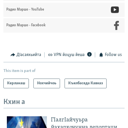
Радио Маршо - YouTube
Радио Маршо - Facebook
ДIасаяхьийта
VPN йоцуш йеша
Follow us
This item is part of
Керланаш
Нохчийчоь
Къилбаседа Кавказ
Кхин а
ГIалгIайчуьра
йахархочунна депортаци