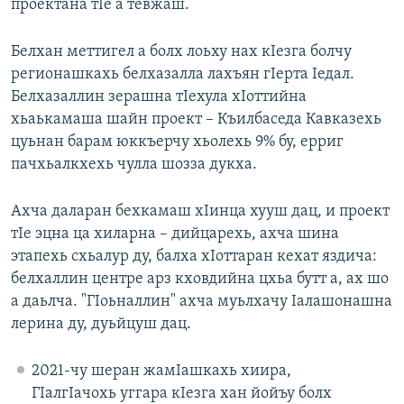
проектана тIе а тевжаш.
Белхан меттигел а болх лоьху нах кIезга болчу
регионашкахь белхазалла лахъян гIерта Iедал.
Белхазаллин зерашна тIехула хIоттийна
хьаькамаша шайн проект – Къилбаседа Кавказехь
цуьнан барам юккъерчу хьолехь 9% бу, ерриг
пачхьалкхехь чулла шозза дукха.
Ахча даларан бехкамаш хIинца хууш дац, и проект
тIе эцна ца хиларна – дийцарехь, ахча шина
этапехь схьалур ду, балха хIоттаран кехат яздича:
белхаллин центре арз кховдийна цхьа бутт а, ах шо
а даьлча. "ГIоьналлин" ахча муьлхачу Iалашонашна
лерина ду, дуьйцуш дац.
2021-чу шеран жамIашкахь хиира,
ГIалгIачохь уггара кIезга хан йойъу болх