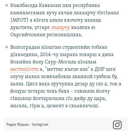
Къилбаседа Кавказан пхи республика
къинхьегамах лучу ахчан лаххарчу тIегIанал
(МРОТ) а кIезга алапа кхочочу нахаца
дуьстича, уггаре
ледарчу
хьолехь ю
Оьрсийчоьнан регионашлахь.
Волгоградан кIоштан студентийн тобано
дIахьедина, 2014-чу шарахь тохарш а дина
йохийна йолу Саур-Могила хIоллам
меттахIотто
а, "меттиг къепе яло" а ДНР шех
олучу махка новкъабовла лаамхой гулбеш бу,
аьлла. Цига ваха луучунна дезар ду газ а, ток а
йоцуш четарш чохь баха – говзалла йолчу
гIишлош йоттархошна гIо дийр ду цара,
масала, гIум а, цемент а схьакхачош.
Радио Маршо - Instagram