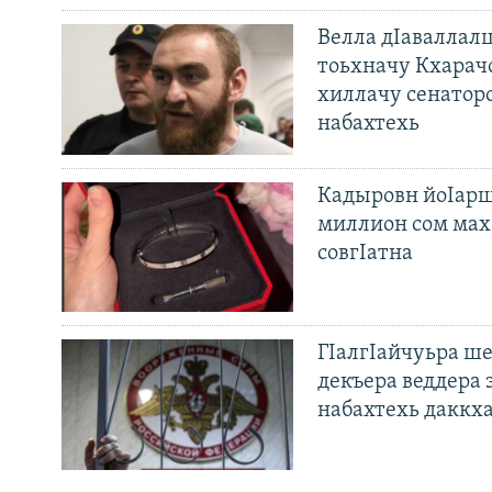
Велла дIаваллалц
тоьхначу Кхарач
хиллачу сенатор
набахтехь
Кадыровн йоIарш
миллион сом мах 
совгIатна
ГIалгIайчуьра ш
декъера веддера 
набахтехь даккх