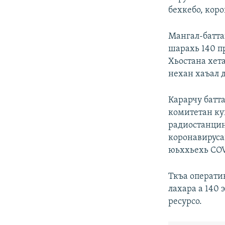
бехкебо, кор
Мангал-батта
шарахь 140 п
Хьостана хет
нехан хаъал 
Карарчу батт
комитетан ку
радиостанци
коронавируса
юьххьехь COVI
Ткъа операти
лахара а 140 
ресурсо.