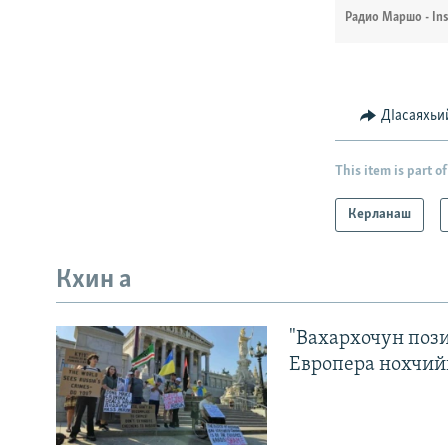
Радио Маршо - In
ДIасаяхьи
This item is part of
Керланаш
Кхин а
"Вахархочун пози
Европера нохчий