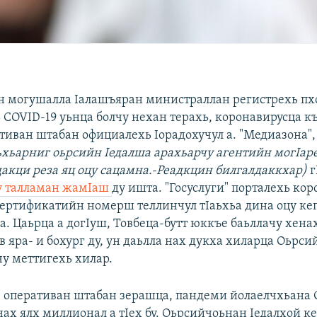
 могушалла Iалашъяран министраллан регистрехь пхо
 COVID-19 уьнца болчу нехан терахь, коронавирусца 
тиван штабан официалехь Iорадохучул а. "Медиазона",
ьхьарниг оьрсийн Iедалша арахьарчу агентийн могIар
дакци реза яц оцу сацамна.-Реадкцин билгалдаккхар)
г
у талламан жамIаш
ду ишта. "Госуслуги" порталехь ко
ертификатийн номерш теллинчул тIаьхьа дина оцу ке
. Цаьрца а догIуш, Товбеца-бутт юккъе баьллачу хена
 яра- и бохург ду, ун даьлла нах дукха хиларца Оьрси
чу меттигехь хилар.
 оперативан штабан зерашца, пандеми йолаелчхьана
нах ялх миллионал а тIех бу. Оьрсийчоьнан Iедалхой ке