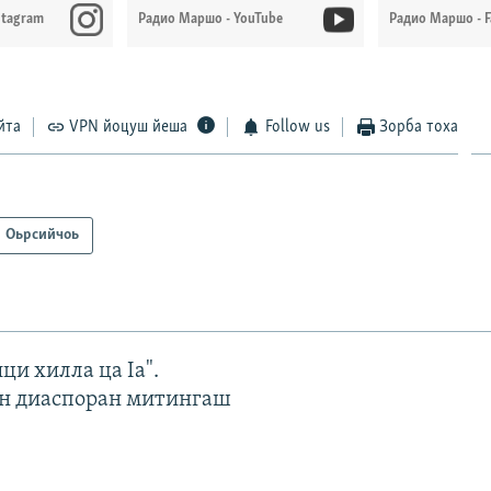
stagram
Радио Маршо - YouTube
Радио Маршо - 
йта
VPN йоцуш йеша
Follow us
Зорба тоха
Оьрсийчоь
ци хилла ца Iа".
н диаспоран митингаш