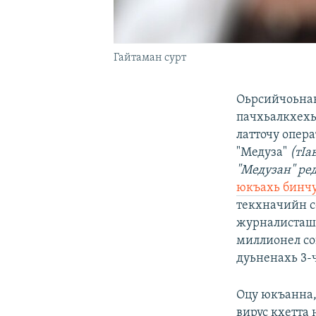
Гайтаман сурт
Оьрсийчоьнан
пачхьалкхехь
латточу опера
"Медуза"
(тIа
"Медузан" ре
юкъахь бинч
текхначийн с
журналисташа
миллионел сов
дуьненахь 3-
Оцу юкъанна,
вирус кхетта 