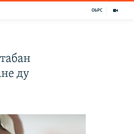
ОЬРС
штабан
ане ду