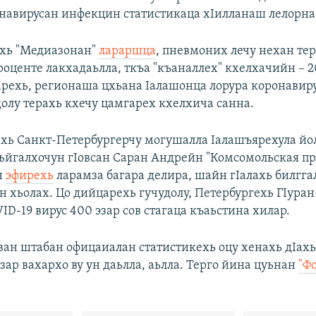
онавирусан инфекцин статистикаца хIилланаш лелорна
хь "Медиазонан"
лараршца
, пневмоних лечу нехан те
роценте лакхадаьлла, ткъа "къаналлех" кхелхачийн – 2
арехь, регионаша цхьана Iалашонца лорура коронавир
долу терахь кхечу цамгарех кхелхича санна.
ахь Санкт-Петербургерчу могушалла Iалашъярехула йо
ьйгалхочун гIовсан Саран Андрейн "Комсомольская пр
н
эфирехь
ларамза багара делира, шайн гIалахь билгга
н хьолах. Цо дийцарехь гучудолу, Петербургехь ГIуран
D-19 вирус 400 эзар сов стагаца къаьстина хилар.
ван штабан офицаиалан статистикехь оцу хенахь дIахь
эзар вахархо ву ун даьлла, аьлла. Терго йина цуьнан
"Ф