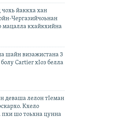
 чохь йаккха хан
ойн-Чергазийчоьнан
о мацалла кхайкхийна
а шайн визажистана 3
болу Cartier хIоз белла
ен деваша лелон тIеман
эскархо. Кхело
а пхи шо тоьхна цунна