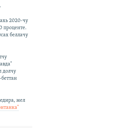
.
рахь 2020-чу
0 проценте.
усах беллачу
лчу
авда"
л долчу
-беттан
едира, мел
онтанка"