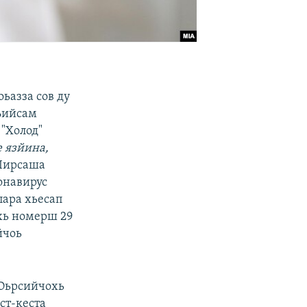
ьазза сов ду
къийсам
 "Холод"
е язйина,
Iирсаша
ронавирус
пара хьесап
хь номерш 29
йчоь
 Оьрсийчохь
ст-кеста