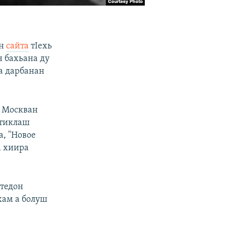
он
сайта
тIехь
н бахьана ду
ла дарбанан
а Москван
ртиклаш
а, "Новое
а хиира
 тедон
хам а болуш