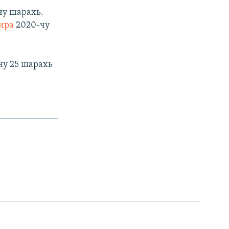
чу шарахь.
лира
2020-чу
чу 25 шарахь