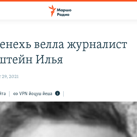
нехь велла журналист
штейн Илья
 29, 2021
йта
VPN йоцуш йеша