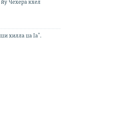
 йу Чехера кхел
ци хилла ца Iа".
н диаспоран митингаш
 чохь йаккха хан
ойн-Чергазийчоьнан
о мацалла кхайкхийна
а шайн визажистана 3
болу Cartier хIоз белла