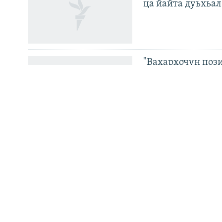
ца йайта дуьхьал
Маршо Радион ерриг сайташ
"Вахархочун пози
Европера нохчий
Велла дIаваллалц
тоьхначу Кхарач
хиллачу сенатор
набахтехь
Кадыровн йоIарш
миллион сом мах 