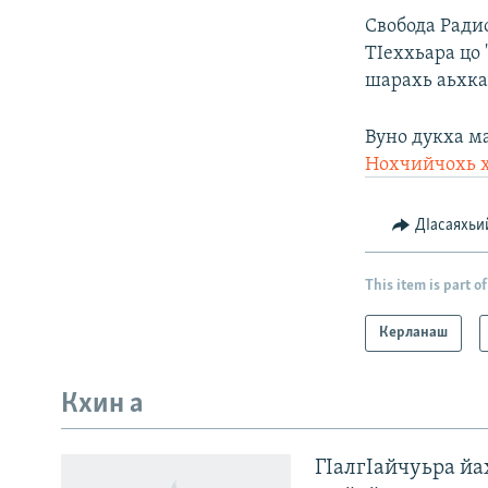
Свобода Ради
ТIеххьара цо
шарахь аьхка
Вуно дукха м
Нохчийчохь 
ДIасаяхьи
This item is part of
Керланаш
Кхин а
Оьрсийн маттахь
ГIалгIайчуьра й
ЛАХА ТХО