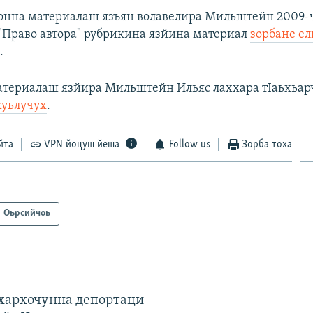
онна материалаш язъян волавелира Мильштейн 2009-
 "Право автора" рубрикина язйина материал
зорбане е
.
атериалаш язйира Мильштейн Ильяс лаххара тIаьхьар
хуьлучух
.
йта
VPN йоцуш йеша
Follow us
Зорба тоха
Оьрсийчоь
ахархочунна депортаци