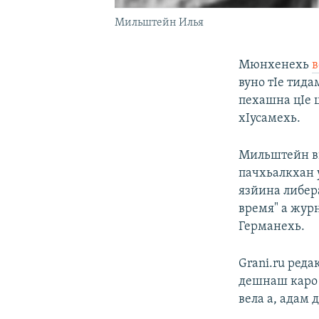
Мильштейн Илья
Мюнхенехь
в
вуно тIе тид
пехашна цIе 
хIусамехь.
Мильштейн ви
пачхьалкхан 
язйина либера
время" а журн
Германехь.
Grani.ru реда
дешнаш каро 
вела а, адам д