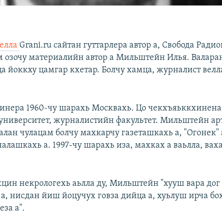
елла
Grani.ru сайтан гуттарлера автор а, Свобода Ради
ам озочу материалийн автор а Мильштейн Илья. Валара
ца йоккху цамгар кхетар. Болчу хамца, журналист вел
нера 1960-чу шарахь Москвахь. Цо чекхъяьккхинен
университет, журналистийн факультет. Мильштейн а
лан чулацам болчу махкарчу газеташкахь а, "Огонек" 
алашкахь а. 1997-чу шарахь иза, махках а ваьлла, вах
кцин некрологехь аьлла ду, Мильштейн "хууш вара дог
а, нисдан йиш йоцучух говза дийца а, хуьлуш ирча бо
еза а".