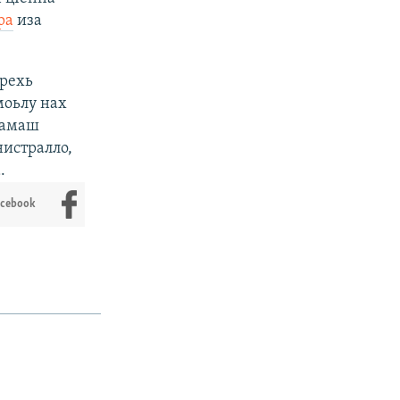
ра
иза
арехь
моьлу нах
ламаш
нистралло,
.
acebook