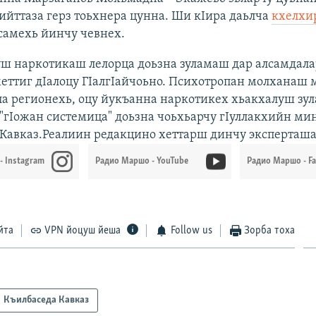
ийттаза герз тоьхнера цунна. Ши кIира даьлча
кхелхи
самехь йинчу чевнех.
уш наркотикаш лелорца доьзна зуламаш дар алсамдал
еттиг дIалоцу ГIалгIайчоьно. Психотропан молханаш 
ла регионехь, оцу йукъанна наркотикех хьакхалуш зу
"гIожан системица" доьзна чоьхьарчу гIуллакхийн ми
Кавказ.Реалиин редакцино хеттарш динчу эксперташа
- Instagram
Радио Маршо - YouTube
Радио Маршо - F
йта
VPN йоцуш йеша
Follow us
Зорба тоха
Къилбаседа Кавказ