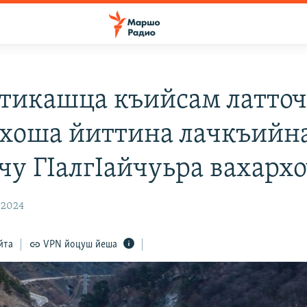
тикашца къийсам латто
хоша йиттина лачкъийн
чу ГIалгIайчуьра вахарх
 2024
йта
VPN йоцуш йеша