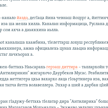
але.
м-канало
йаздо
, дегIаца йина чевнаш йоцург а, йиттин
а иза ша мелла хилла. Каналан информацица, Руслана 
р сом ахча а даьккхина аьлла.
Shot каналаша хаамбина, тIелеттарш лохуш республикех
ьккхинера, амма официалехь цунах лаьцна информац
стаг лачкъорах а.
чкен-баттахь Наьсарахь
герзаш диттира
– таллархойн т
"Антилирикин" жигархочо Даурбеков Мусас. Реабилит
едда меттигера цхьа вахархо лаца гIоьртинера иза, ва
н тапча йетта волавеллера. Эххар а ший а дарбан цIи
ран гIадужу-беттахь тIелатар дира "Антилирика" бол
нна Марзаганов Мохьмадна – Экажево эвларчу цуьнан