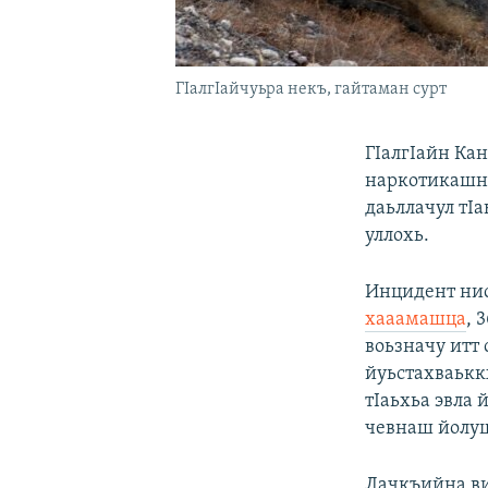
ГIалгIайчуьра некъ, гайтаман сурт
ГIалгIайн Ка
наркотикашна
даьллачул тI
уллохь.
Инцидент нис
хааамашца
, 
воьзначу итт
йуьстахваькк
тIаьхьа эвла 
чевнаш йолу
Лачкъийна ви