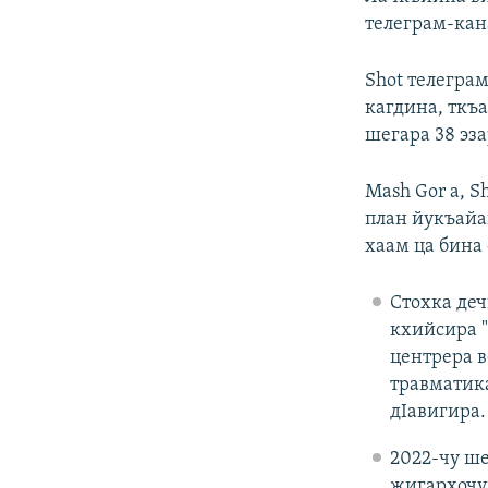
телеграм-кан
Shot телегра
кагдина, ткъ
шегара 38 эза
Mash Gor а, 
план йукъайа
хаам ца бина 
Стохка де
кхийсира 
центрера в
травматика
дIавигира.
2022-чу ше
жигархочу