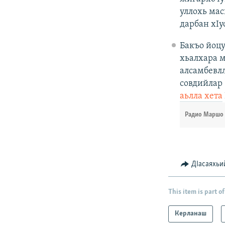
уллохь мас
дарбан хIу
Бакъо йоц
хьалхара м
алсамбевл
совдийлар 
аьлла хета
Радио Маршо 
ДIасаяхьи
This item is part of
Керланаш