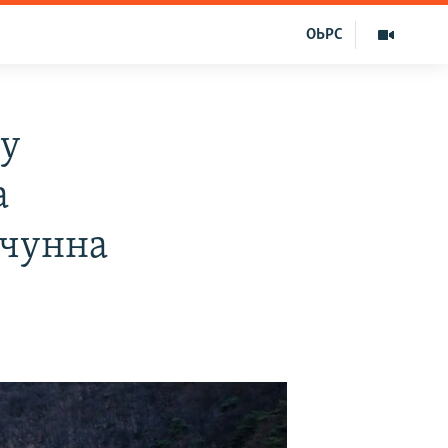
ОЬРС
чу
а
очунна