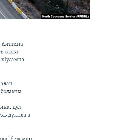
а йиттина
ъ сахьт
 хIусамна
налан
 боламца
ина, цул
ехь дуккха а
ика" боламан