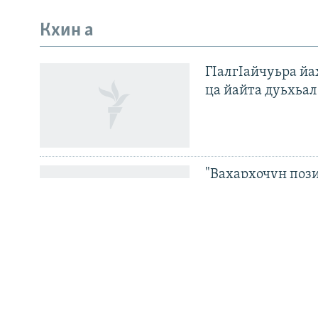
Кхин а
Оьрсийн маттахь
ГIалгIайчуьра й
ЛАХА ТХО
ца йайта дуьхьал
Маршо Радион ерриг сайташ
"Вахархочун пози
Европера нохчий
Велла дIаваллалц
тоьхначу Кхарач
хиллачу сенатор