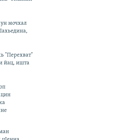
чун мочхал
дIахьедина,
ь "Перехват"
и йац, ишта
оп
ацин
жа
йне
аман
 цIенна