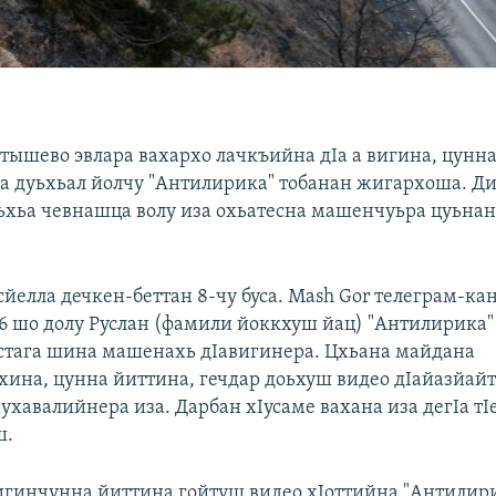
нтышево эвлара вахархо лачкъийна дIа а вигина, цунн
 дуьхьал йолчу "Антилирика" тобанан жигархоша. Ди
аьхьа чевнашца волу иза охьатесна машенчуьра цуьнан
йелла дечкен-беттан 8-чу буса. Mash Gor телеграм-ка
36 шо долу Руслан (фамили йоккхуш йац) "Антилирика"
 стага шина машенахь дIавигинера. Цхьана майдана
хина, цунна йиттина, гечдар доьхуш видео дIайазйайт
йухавалийнера иза. Дарбан хIусаме вахана иза дегIа тI
ш.
гинчунна йиттина гойтуш видео хIоттийна "Антилир