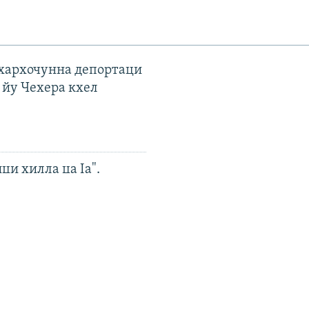
ахархочунна депортаци
 йу Чехера кхел
ци хилла ца Iа".
н диаспоран митингаш
 чохь йаккха хан
ойн-Чергазийчоьнан
о мацалла кхайкхийна