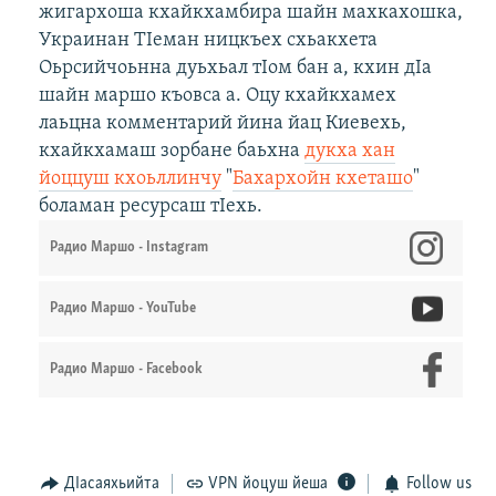
жигархоша кхайкхамбира шайн махкахошка,
Украинан ТIеман ницкъех схьакхета
Оьрсийчоьнна дуьхьал тIом бан а, кхин дIа
шайн маршо къовса а. Оцу кхайкхамех
лаьцна комментарий йина йац Киевехь,
кхайкхамаш зорбане баьхна
дукха хан
йоццуш кхоьллинчу
"
Бахархойн кхеташо
"
боламан ресурсаш тIехь.
Радио Маршо - Instagram
Радио Маршо - YouTube
Радио Маршо - Facebook
ДIасаяхьийта
VPN йоцуш йеша
Follow us