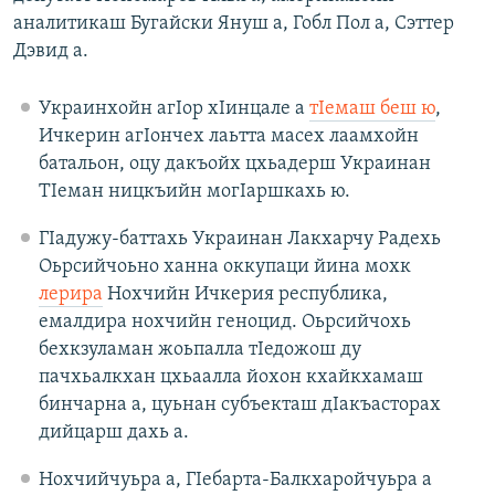
аналитикаш Бугайски Януш а, Гобл Пол а, Сэттер
Дэвид а.
Украинхойн агIор хIинцале а
тIемаш беш ю
,
Ичкерин агIончех лаьтта масех лаамхойн
батальон, оцу дакъойх цхьадерш Украинан
ТIеман ницкъийн могIаршкахь ю.
ГIадужу-баттахь Украинан Лакхарчу Радехь
Оьрсийчоьно ханна оккупаци йина мохк
лерира
Нохчийн Ичкерия республика,
емалдира нохчийн геноцид. Оьрсийчохь
бехкзуламан жоьпалла тIедожош ду
пачхьалкхан цхьаалла йохон кхайкхамаш
бинчарна а, цуьнан субъекташ дIакъасторах
дийцарш дахь а.
Нохчийчуьра а, ГIебарта-Балкхаройчуьра а