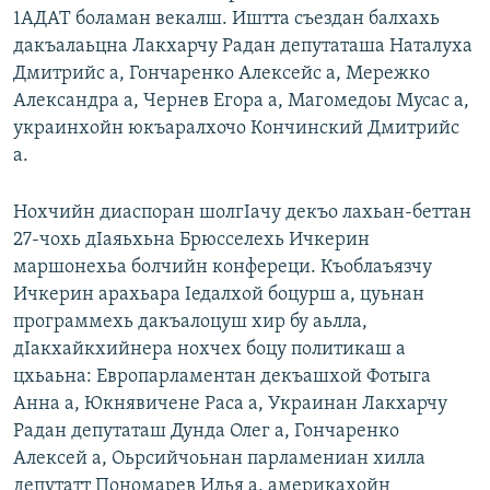
1АДАТ боламан векалш. Иштта съездан балхахь
дакъалаьцна Лакхарчу Радан депутаташа Наталуха
Дмитрийс а, Гончаренко Алексейс а, Мережко
Александра а, Чернев Егора а, Магомедоы Мусас а,
украинхойн юкъаралхочо Кончинский Дмитрийс
а.
Нохчийн диаспоран шолгIачу декъо лахьан-беттан
27-чохь дIаяьхьна Брюсселехь Ичкерин
маршонехьа болчийн конфереци. Къоблаъязчу
Ичкерин арахьара Iедалхой боцурш а, цуьнан
программехь дакъалоцуш хир бу аьлла,
дIакхайкхийнера нохчех боцу политикаш а
цхьаьна: Европарламентан декъашхой Фотыга
Анна а, Юкнявичене Раса а, Украинан Лакхарчу
Радан депутаташ Дунда Олег а, Гончаренко
Алексей а, Оьрсийчоьнан парламениан хилла
депутатт Пономарев Илья а, америкахойн