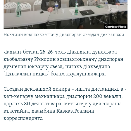
Маршо Радион ерриг сайташ
Нохчийн вовшахкхеттачу диаспоран съездан декъашхой
Лахьан-беттан 25-26-чохь дIаяьхьна дуьххьара
къобалъязчу Ичкерин вовшахтоьхначу диаспоран
дуьненан юкъарчу съезд, цигахь дIахьедина
"Цхьааллин ницкъ" болам кхуллуш хиларх.
Съездан декъашхой хилира – иштта дистанцихь а -
кеп-кепарчу мехкашкара диаспорин 200 векалш,
царлахь 80 делагат вара, меттигерчу диаспораша
къастийна, хаамбина Кавказ.Реалиин
корреспонденто.