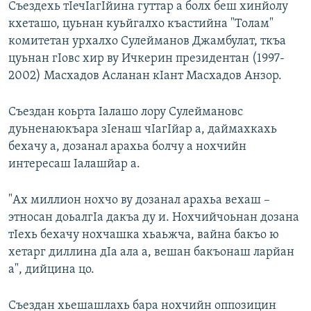
Съездехь тIечIагIйина гуттар а болх беш хинйолу
кхеташо, цуьнан куьйгалхо къастийна "Толам"
комитетан урхалхо Сулейманов Джамбулат, ткъа
цуьнан гIовс хир ву Ичкерин президентан (1997-
2002) Масхадов Асланан кIант Масхадов Анзор.
Съездан коьрта Iалашо лору Сулеймановс
дуьненаюкъара зIенаш чIагIйар а, даймахкахь
бехачу а, дозанал арахьа болчу а нохчийн
интересаш Iалашйар а.
"Ах миллион нохчо ву дозанал арахьа вехаш –
этносан доьалгIа дакъа ду и. Нохчийчоьнан дозана
тIехь бехачу нохчашка хьаьжча, вайна бакъо ю
хетарг диллина дIа ала а, вешан бакъонаш ларйан
а", дийцина цо.
Съездан хьешашлахь бара нохчийн оппозицин