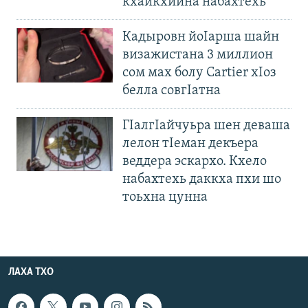
кхайкхийна набахтехь
Кадыровн йоIарша шайн
визажистана 3 миллион
сом мах болу Cartier хIоз
белла совгIатна
ГIалгIайчуьра шен деваша
лелон тIеман декъера
веддера эскархо. Кхело
набахтехь даккха пхи шо
тоьхна цунна
ЛАХА ТХО