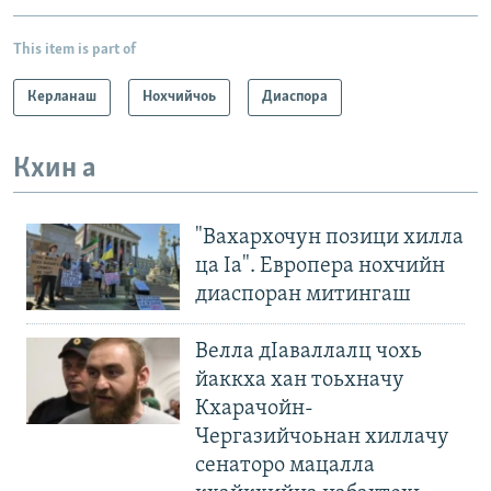
This item is part of
Керланаш
Нохчийчоь
Диаспора
Кхин а
"Вахархочун позици хилла
ца Iа". Европера нохчийн
диаспоран митингаш
Велла дIаваллалц чохь
йаккха хан тоьхначу
Кхарачойн-
Чергазийчоьнан хиллачу
сенаторо мацалла