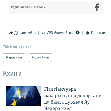
Радио Маршо - Facebook
ДIасаяхьийта
VPN йоцуш йеша
Follow us
This item is part of
Керланаш
Нохчийчоь
Кхин а
ГIалгIайчуьра
йахархочунна депортаци
ца йайта дуьхьал йу
Чехера кхел