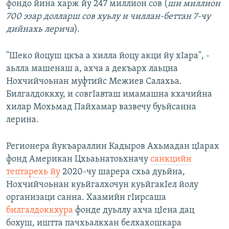
фондо йина харж йу 247 миллион сов (
ши миллион
700 эзар долларш сов хуьлу и чиллан-беттан 7-чу
дийнахь лерича
).
"Шеко йоцуш цкъа а хилла йоцу акци йу хIара", -
аьлла машенаш а, ахча а декъарх лаьцна
Нохчийчоьнан муфтийс Межиев Салахьа.
Билгалдоккху, и совгIавташ имамашна кхачийна
хилар Мохьмад Пайхамар вазвечу буьйсанна
лерина.
Регионера йукъараллин Кадыров Ахьмадан цIарах
фонд Американ Цхьаьнатоьхначу
санкцийн
тептарехь йу
2020-чу шарера схьа дуьйна,
Нохчийчоьнан куьйгалхочун куьйгакIел йолу
организаци санна. Хаамийн гIирсаша
билгалдоккхура
фонде дуьллу ахча цIена дац
бохуш, иштта пачхьалкхан белхахошкара