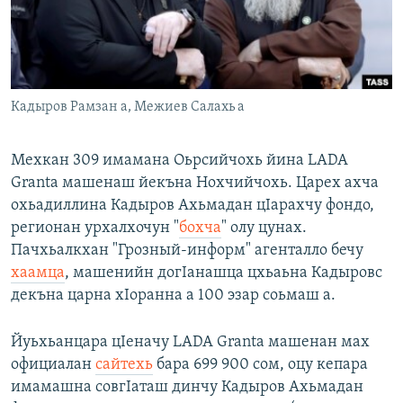
Маршо Радион ерриг сайташ
Кадыров Рамзан а, Межиев Салахь а
Мехкан 309 имамана Оьрсийчохь йина LADA
Granta машенаш йекъна Нохчийчохь. Царех ахча
охьадиллина Кадыров Ахьмадан цIарахчу фондо,
регионан урхалхочун "
бохча
" олу цунах.
Пачхьалкхан "Грозный-информ" агенталло бечу
хаамца
, машенийн догIанашца цхьаьна Кадыровс
декъна царна хIоранна а 100 эзар соьмаш а.
Йуьхьанцара цIеначу LADA Granta машенан мах
официалан
сайтехь
бара 699 900 сом, оцу кепара
имамашна совгIаташ динчу Кадыров Ахьмадан