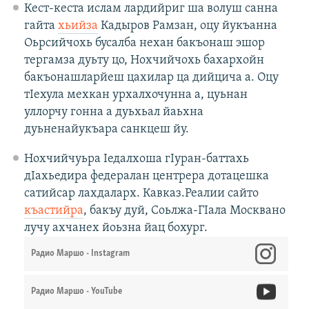
Кест-кеста ислам лардийриг ша волуш санна
гайта
хьийза
Кадыров Рамзан, оцу йукъанна
Оьрсийчохь бусалба нехан бакъонаш эшор
тергамза дуьту цо, Нохчийчохь бахархойн
бакъонашларйеш цахилар ца дийцича а. Оцу
тIехула мехкан урхалхочунна а, цуьнан
уллорчу гонна а дуьхьал йаьхна
дуьненайукъара санкцеш йу.
Нохчийчуьра Iедалхоша гIуран-баттахь
дIахьедира федералан центрера дотацешка
сатийсар лахдаларх. Кавказ.Реалии сайто
къастийра
, бакъу дуй, Соьлжа-ГIала Москвано
лучу ахчанех йоьзна йац бохург.
Радио Маршо - Instagram
Радио Маршо - YouTube