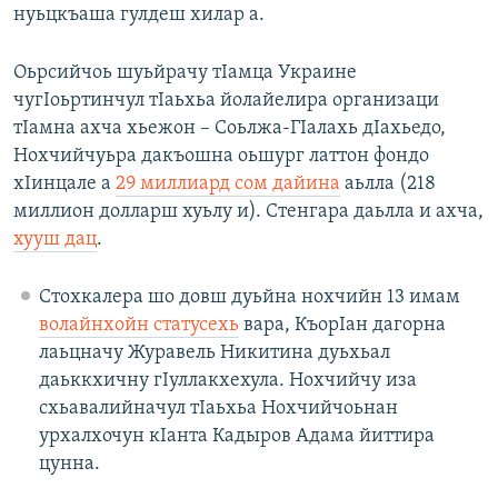
нуьцкъаша гулдеш хилар а.
Оьрсийчоь шуьйрачу тIамца Украине
чугIоьртинчул тIаьхьа йолайелира организаци
тIамна ахча хьежон – Соьлжа-ГIалахь дIахьедо,
Нохчийчуьра дакъошна оьшург латтон фондо
хIинцале а
29 миллиард сом дайина
аьлла (218
миллион долларш хуьлу и). Стенгара даьлла и ахча,
хууш дац
.
Стохкалера шо довш дуьйна нохчийн 13 имам
волайнхойн статусехь
вара, КъорIан дагорна
лаьцначу Журавель Никитина дуьхьал
даьккхичну гIуллакхехула. Нохчийчу иза
схьавалийначул тIаьхьа Нохчийчоьнан
урхалхочун кIанта Кадыров Адама йиттира
цунна.