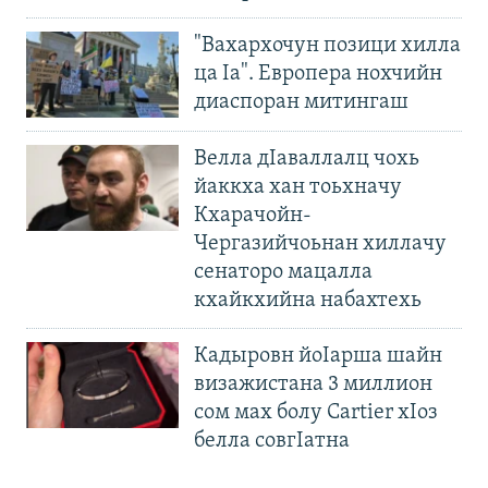
"Вахархочун позици хилла
ца Iа". Европера нохчийн
диаспоран митингаш
Велла дIаваллалц чохь
йаккха хан тоьхначу
Кхарачойн-
Чергазийчоьнан хиллачу
сенаторо мацалла
кхайкхийна набахтехь
Кадыровн йоIарша шайн
визажистана 3 миллион
сом мах болу Cartier хIоз
белла совгIатна