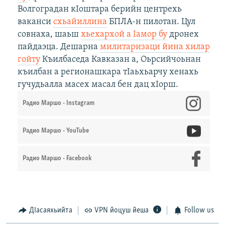
Волгоградан кIоштара берийн центрехь
ваканси
схьайиллина
БПЛА-н пилотан. Цул
совнаха, шаьш
хьехархой а Ӏамор бу
дронех
пайдаэца. Дешарна
милитаризаци йина хилар
гойту
Къилбаседа Кавказан а, Оьрсийчоьнан
къилбан а регионашкара тӀаьхьарчу хенахь
гучудьалла масех масал бен дац хIорш.
Радио Маршо - Instagram
Радио Маршо - YouTube
Радио Маршо - Facebook
ДIасаяхьийта
VPN йоцуш йеша
Follow us