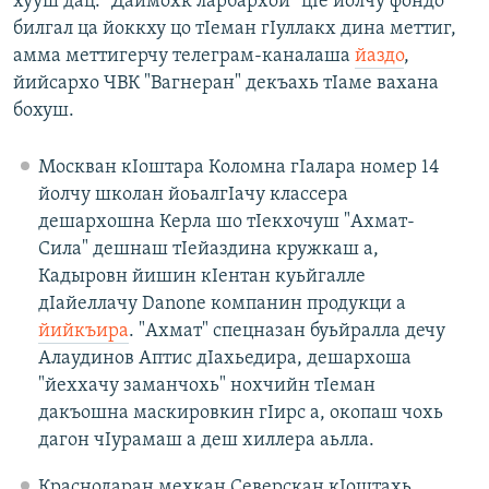
хууш дац. "Даймохк ларбархой" цӀе йолчу фондо
билгал ца йоккху цо тIеман гӀуллакх дина меттиг,
амма меттигерчу телеграм-каналаша
йаздо
,
йийсархо ЧВК "Вагнеран" декъахь тӀаме вахана
бохуш.
Москван кIоштара Коломна гIалара номер 14
йолчу школан йоьалгIачу классера
дешархошна Керла шо тIекхочуш "Ахмат-
Сила" дешнаш тIейаздина кружкаш а,
Кадыровн йишин кIентан куьйгалле
дIайеллачу Danonе компанин продукци а
йийкъира
. "Ахмат" спецназан буьйралла дечу
Алаудинов Аптис дIахьедира, дешархоша
"йеххачу заманчохь" нохчийн тIеман
дакъошна маскировкин гIирс а, окопаш чохь
дагон чIурамаш а деш хиллера аьлла.
Краснодаран мехкан Северскан кӀоштахь