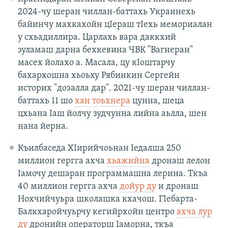
2024-чу шеран чиллан-баттахь Украинехь
байинчу махкахойн цӀераш тӀехь мемориалан
у схьадиллира. Царлахь вара даккхий
зуламаш дарна бехкевина ЧВК "Вагнеран"
масех йолахо а. Масала, цу кӀоштарчу
бахархошна хьоьху Рябинкин Сергейн
историх "дозалла дар". 2021-чу шеран чиллан-
баттахь 11 шо
хан тоьхнера
цунна, шеца
цхьана Iаш йолчу зудчунна лийна аьлла, шен
нана йерна.
Къилбаседа ХӀирийчоьнан Ӏедалша 250
миллион гергга ахча
хьажийна
дронаш лелон
Iамочу дешаран программашна лерина. Ткъа
40 миллион гергга ахча
дойур ду
и дронаш
Нохчийчуьра школашка кхачош. ГӀебарта-
Балкхаройчуьрчу кегийрхойн центро
ахча лур
ду
дронийн операторш Ӏаморна, ткъа