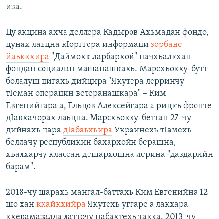
иза.
Цу акцина ахча деллера Кадыров Ахьмадан фондо,
цунах лаьцна кӀорггера информаци
зорбане
йаьккхира
"Даймохк ларбархой" пачхьалкхан
фондан социалан машанашкахь. Марсхьокху-бутт
болалуш цигахь дийцира "Якутера лерринчу
тӀеман операцин ветеранашкара" – Ким
Евгенийгара а, Ельцов Алексейгара а рицкъ фронте
дӀакхачорах лаьцна. Марсхьокху-беттан 27-чу
дийнахь цара
дӀабаьхьира
Украинехь тӀамехь
беллачу республикин бахархойн берашна,
хьалхарчу классан дешархошна лерина "даздарийн
барам".
2018-чу шарахь мангал-баттахь Ким Евгенийна 12
шо хан
кхайкхийра
Якутехь уггаре а лакхара
кхерамазалла латточу набахтехь такха. 2013-чу