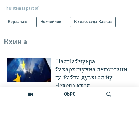
This item is part of
Керланаш
Нохчийчоь
Къилбаседа Кавказ
Кхин а
ГIалгIайчуьра
йахархочунна депортаци
ца йайта дуьхьал йу
Чехера кхел
ОЬРС
"Вахархочун позици хилла
ца Iа". Европера нохчийн
диаспоран митингаш
Лаха
Велла дIаваллалц чохь