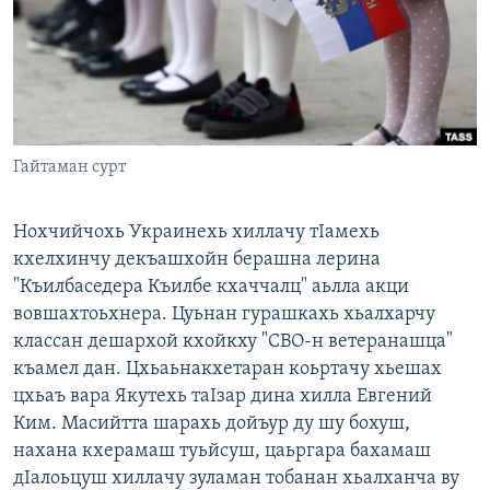
Маршо Радион ерриг сайташ
Гайтаман сурт
Нохчийчохь Украинехь хиллачу тӀамехь
кхелхинчу декъашхойн берашна лерина
"Къилбаседера Къилбе кхаччалц" аьлла акци
вовшахтоьхнера. Цуьнан гурашкахь хьалхарчу
классан дешархой кхойкху "СВО-н ветеранашца"
къамел дан. Цхьаьнакхетаран коьртачу хьешах
цхьаъ вара Якутехь таIзар дина хилла Евгений
Ким. Масийтта шарахь дойъур ду шу бохуш,
нахана кхерамаш туьйсуш, цаьргара бахамаш
дӀалоьцуш хиллачу зуламан тобанан хьалханча ву