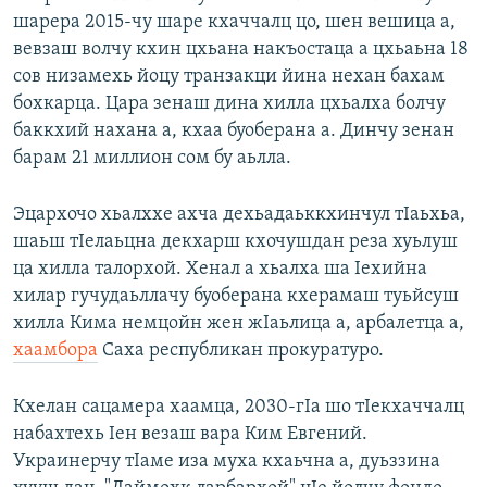
шарера 2015-чу шаре кхаччалц цо, шен вешица а,
вевзаш волчу кхин цхьана накъостаца а цхьаьна 18
сов низамехь йоцу транзакци йина нехан бахам
бохкарца. Цара зенаш дина хилла цхьалха болчу
баккхий нахана а, кхаа буоберана а. Динчу зенан
барам 21 миллион сом бу аьлла.
Эцархочо хьалххе ахча дехьадаьккхинчул тӀаьхьа,
шаьш тIелаьцна декхарш кхочушдан реза хуьлуш
ца хилла талорхой. Хенал а хьалха ша Iехийна
хилар гучудаьллачу буоберана кхерамаш туьйсуш
хилла Кима немцойн жен жIаьлица а, арбалетца а,
хаамбора
Саха республикан прокуратуро.
Кхелан сацамера хаамца, 2030-гӀа шо тӀекхаччалц
набахтехь Ӏен везаш вара Ким Евгений.
Украинерчу тӀаме иза муха кхаьчна а, дуьззина