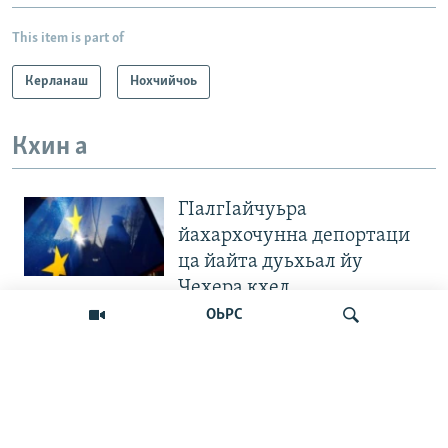
This item is part of
Керланаш
Нохчийчоь
Кхин а
ГIалгIайчуьра
йахархочунна депортаци
ца йайта дуьхьал йу
Чехера кхел
ОЬРС
"Вахархочун позици хилла
ца Iа". Европера нохчийн
диаспоран митингаш
Лаха
Велла дIаваллалц чохь