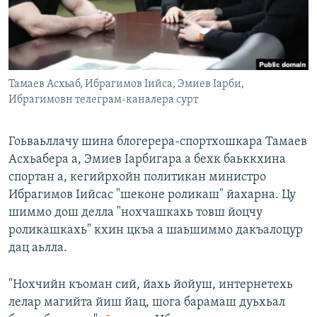
Маршо Радион ерриг сайташ
Тамаев Асхьаб, Ибрагимов Iийса, Эмиев Iарби,
Ибрагимовн телеграм-каналера сурт
Гоьваьллачу шина блогерера-спортхошкара Тамаев
Асхьабера а, Эмиев Iарбигара а бехк баьккхина
спортан а, кегийрхойн политикан министро
Ибрагимов Iийсас "шеконе роликаш" йахарна. Цу
шиммо дош делла "нохчашкахь товш йоцчу
роликашкахь" кхин цкъа а шаьшиммо дакъалоцур
дац аьлла.
"Нохчийн къоман сий, йахь йойуш, интернетехь
лелар магийта йиш йац, шога барамаш дуьхьал