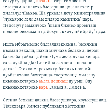
бохур бу царна",
йаздина
Ибрагимовс шен
телеграм-каналехь блогершца цхьанакхетар
хиллачул тIаьхьа. Ша урхалла дечу министраллица
"йукъарло лело лаам хиларх хаийтина" цара,
тIейогIучу заманчохь "шайн бизнес-проекташ
шеконе рекламаш ца йохуш, кхочушйийр йу" цара.
Ишта Ибрагимовс билгалдаьккхина, "нохчийн
къоман векалш, шаьш миччахь белахь а, церан
бакъо йац ойла ца йеш хIума лело, дукха хенара
схьа дуьйна дIахIиттийна ламасташ шеконе
дахка". Стохка марсхьокху-баттахь нохчийн
куьйгалхоша блогершца-спортхошца хиллачу
цхьанакхетарехь
аьлла дешнаш
ду уьш. Оцу
цхьанакхетарехь
вара
Тамаев а, Эмиев а.
Стенна бехкаш даьхна блогершкара, хоуьйтуш дац.
ТIаьххьара Эмиевс публикаци хIоттийна