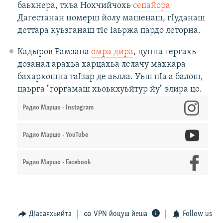
баьхнера, ткъа Нохчийчохь
сецайора
Дагестанан номерш йолу машенаш, гIуданаш
деттара куьзганаш тIе Iаьржа пардо леторна.
Кадыров Рамзана
омра дира
, цунна гергахь
дозанал арахьа харцахьа лелачу махкара
бахархошна таIзар де аьлла. Уьш цIа а балош,
цаьрга "горгамаш хьоькхуьйтур йу" элира цо.
Радио Маршо - Instagram
Радио Маршо - YouTube
Радио Маршо - Facebook
ДIасаяхьийта
VPN йоцуш йеша
Follow us