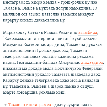
инстаграмехь кIира хьалха – трэш-ролик йу иза
Тамаев а, Эмиев а йукъахь волуш йаьккхина. 10
миллион сов агIоне йазвелла Тамаевн аккаунт
карарчу хенахь дIакъевлина йу.
Марсхьокху-баттахь Кавказ.Реалиино
хаамбира
,
"Кхерамзаллин интернетан лигин" куьйгалхочо
Мизулина Екатеринас арз дина, Тамаевна дуьхьал
антимонополин гIуллакх долорах, Тамаевн
телеграм-каналехь онлайн-казинона реклама
йарна. Гезгамашин-баттахь Мизулинас
дIахьедира
,
низамаш ма дохаде аьлла Нохчийчуьра Федералан
антимонополин урхалло Тамаевга дIахьедар дарх.
Карарчу хенахь телеграмехь цхьа могIа каналаш
йу, Тамаевн а, Эмиевн а цIарех пайда а оьцуш,
азарте ловзаршна реклама йеш.
Тамаевн инстаграмехь
долчу суьрташлахь