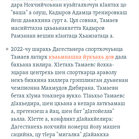
дара Нохчийчоьнан куьйгалхочун кIантах цо
"ваша" а олуш, Кадыров Адамца тренировкаш
йеш даьккхина сурт а. Цул совнах, Тамаев
масийттазза цхьаьнакхетта Кадыров
Рамзанан вешин кIантаца Хьамзатаца а.
2022-чу шарахь Дагестанера спортхочуьнца
Тамаев латарх
къаьмнашна йукъахь дов
дала
бахьана хилира. ХIетахь Тамаевс йохка-
эцаран центрехь шен спорткарца араволу
некъ бихкина хиллера грэпплинган дуьненан
чемпионна Махмудов Дибирана. Тамаевн
бетах хIума тоьхнера вукхо. ТIаьхьо Тамаевс
дIахьедира, шен цхьана а кепара латкъамаш
а, претензеш а йац, шен бат "дIатойелла"
аьлла. ХIетте а, конфликт дIайахйелира:
Дагестанехь нохчийн номерш йолу машен
сацийна, цу тIера "мигалка" дIайаккха