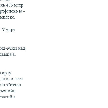
хь 435 метр
ртфелехь ю –
омплекс.
, "Смарт
Сайд-Мохьмад,
дамца а,
хьарчу
ан а, иштта
аш хIиттон
акъонийн
езагийн