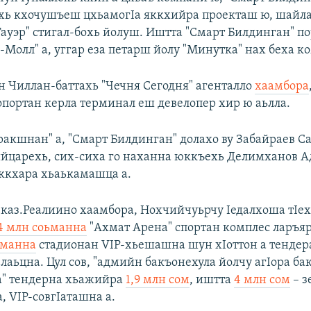
хь кхочушъеш цхьамогIа яккхийра проекташ ю, шайла
Тауэр" стигал-бохь йолуш. Иштта "Смарт Билдинган" по
Молл" а, уггар еза петарш йолу "Минутка" нах беха к
н Чиллан-баттахь "Чечня Сегодня" агенталло
хаамбора
опортан керла терминал еш девелопер хир ю аьлла.
ракшнан" а, "Смарт Билдинган" долахо ву Забайраев 
дийцарехь, сих-сиха го наханна юккъехь Делимханов А
ккхара хьаькамашца а.
каз.Реалиино хаамбора, Нохчийчуьрчу Iедалхоша тIе
4 млн соьманна
"Ахмат Арена" спортан комплес ларъяр
ьманна
стадионан VIP-хьешашна шун хIоттон а тендер
лаьцна. Цул сов, "адмийн бакъонехула йолчу агIора б
а" тендерна хьажийра
1,9 млн сом
, иштта
4 млн сом
– з
, VIP-совгIаташна а.