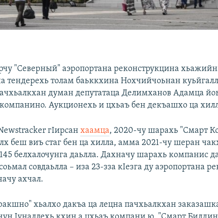
рчу "Северный" аэропортана реконструкцина хьажийна
а тендерехь толам баьккхина Нохчийчоьнан куьйгалл
пачхьалкхан думан депутатаца Делимханов Адамца йо
компанино. Аукционехь и цхьаъ бен декъашхо ца хилл
Newstracker гIирсан
хаамца
, 2020-чу шарахь "Смарт 
лх беш виъ стаг бен ца хилла, амма 2021-чу шеран ча
 145 белхалочунга даьлла. Дахначу шарахь компанис 
соьмал совдаьлла – иза 23-зза кIезга ду аэропортана р
ачу ахчал.
ракшно" хьалхо дакъа ца лецна пачхьалкхан заказашк
чун Iуналлехь кхин а цхьаъ компани ю, "Смарт Билдинг