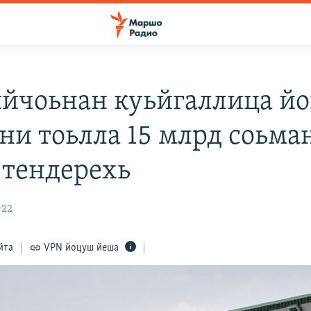
йчоьнан куьйгаллица йо
ни тоьлла 15 млрд соьма
 тендерехь
022
йта
VPN йоцуш йеша