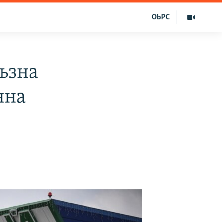
ОЬРС
ьзна
нна