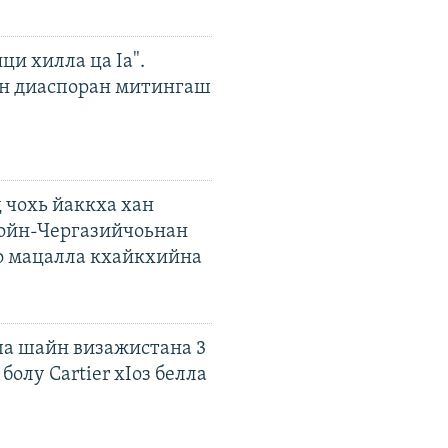
ци хилла ца Iа".
н диаспоран митингаш
 чохь йаккха хан
ойн-Чергазийчоьнан
о мацалла кхайкхийна
а шайн визажистана 3
болу Cartier хIоз белла