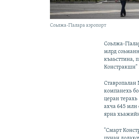
Соьлжа-ГIалара аэропорт
Соьлжа-ГIала
млрд соьманн
къаьсттина, 
Констракшн" 
Ставропалан 
компанехь бо
церан терахь
ахча 645 млн 
ярна хьажийн
"Смарт Конст
цунан долахо