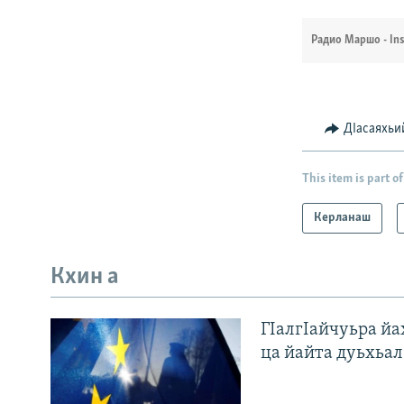
Радио Маршо - In
ДIасаяхьи
This item is part of
Керланаш
Кхин а
ГIалгIайчуьра й
ца йайта дуьхьал