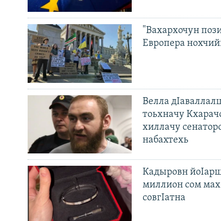
"Вахархочун пози
Европера нохчий
Велла дIаваллалц
тоьхначу Кхарач
хиллачу сенатор
набахтехь
Кадыровн йоIарш
миллион сом мах 
совгIатна