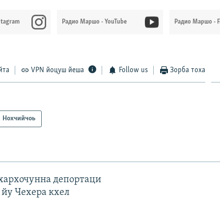
stagram
Радио Маршо - YouTube
Радио Маршо - 
йта
VPN йоцуш йеша
Follow us
Зорба тоха
Нохчийчоь
ахархочунна депортаци
 йу Чехера кхел