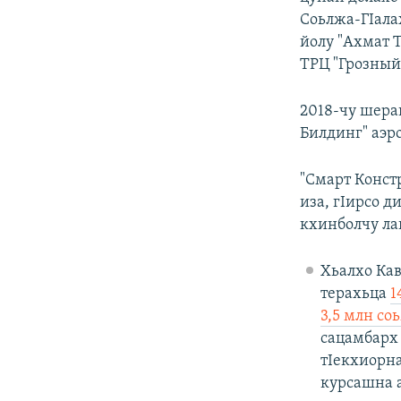
Соьлжа-ГIала
йолу "Ахмат 
ТРЦ "Грозный-
2018-чу шера
Билдинг" аэр
"Смарт Конст
иза, гIирсо 
кхинболчу ла
Хьалхо Кав
терахьца
1
3,5 млн со
сацамбарх 
тIекхиорн
курсашна а