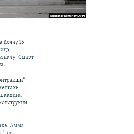
 йолчу 15
ица,
ьзначу "Смарт
а.
Контракшн"
кхенгахь
даьккхина
еконструкци
ахь. Амма
", цо