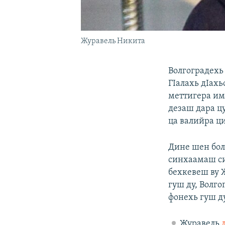
Журавель Никита
Волгоградехь
ГIалахь дIах
меттигера им
дезаш дара ц
ца валийра ц
Дине шен бол
синхаамаш си
бехкевеш ву 
гуш ду, Волг
фонехь гуш д
Журавель