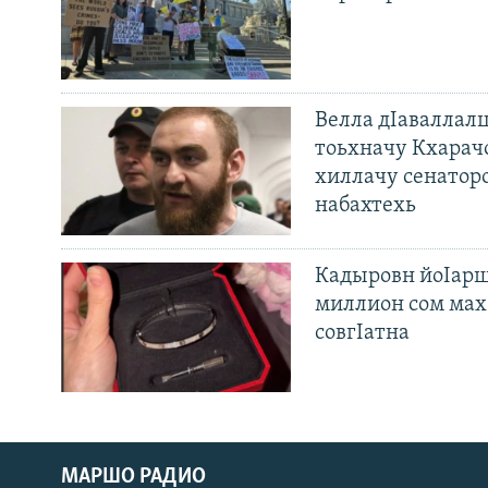
Велла дIаваллалц
тоьхначу Кхарач
хиллачу сенатор
набахтехь
Кадыровн йоIарш
миллион сом мах 
совгIатна
МАРШО РАДИО
Оьрсийн маттахь