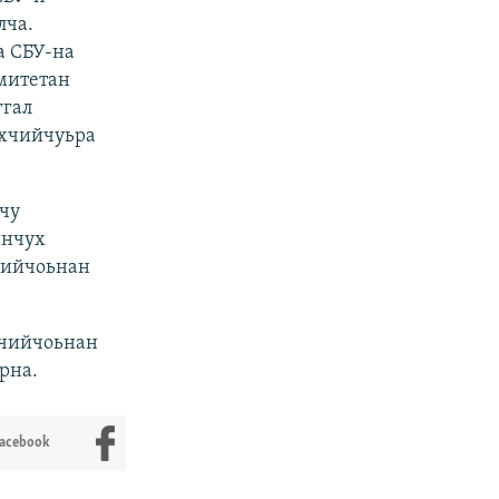
лча.
а СБУ-на
митетан
ггал
охчийчуьра
чу
инчух
чийчоьнан
хчийчоьнан
рна.
Facebook