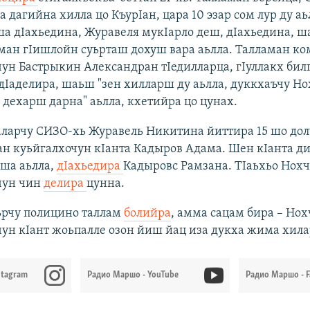
а дагийна хилла цо КъурIан, цара 10 эзар сом лур ду аь
 дIахьедина, Журавеля мукIарло деш, дIахьедина, ш
ман гIишлойн суьрташ дохуш вара аьлла. Талламан ко
ун Бастрыкин Александран тIедилларца, гIуллакх бил
дIаделира, шаьш "зен хилларш ду аьлла, дуккхаъчу Н
дехарш дарна" аьлла, кхетийра цо цунах.
аларчу СИЗО-хь Журавель Никитина йиттира 15 шо дол
ан куьйгалхочун кIанта Кадыров Адама. Шен кIанта д
 ша аьлла,
дIахьедира
Кадыровс Рамзана. ТIаьхьо Нох
чун чин
делира
цунна.
рчу полицино таллам
болийра
, амма сацам бира – Но
ун кIант жоьпалле озон йиш йац иза дукха жима хила
stagram
Радио Маршо - YouTube
Радио Маршо - 