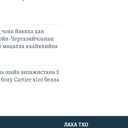
 чохь йаккха хан
ойн-Чергазийчоьнан
о мацалла кхайкхийна
а шайн визажистана 3
болу Cartier хIоз белла
ЛАХА ТХО