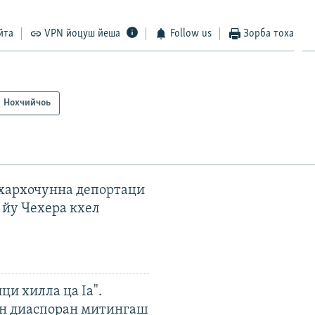
йта
VPN йоцуш йеша
Follow us
Зорба тоха
Нохчийчоь
ахархочунна депортаци
 йу Чехера кхел
ци хилла ца Iа".
н диаспоран митингаш