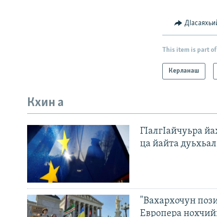
ДIасаяхьи
This item is part of
Керланаш
Кхин а
ГIалгIайчуьра й
ца йайта дуьхьал
"Вахархочун пози
Европера нохчий