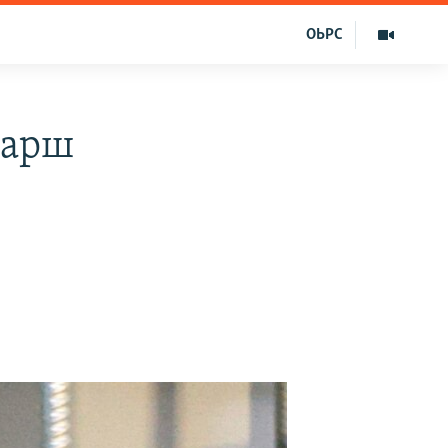
ОЬРС
ларш