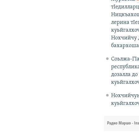
тIедилларц
Ницкъахоша
лерина тIе
куьйгалхоч
Нохчийчу 
бахархоша 
Соьлжа-ГI
республик
дозалла до
куьйгалхо
Нохчийчуь
куьйгалхоч
Радио Маршо - In