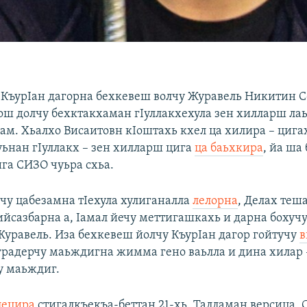
 КъурIан дагорна бехкевеш волчу Журавель Никитин 
ьош долчу бехктакхаман гIуллакхехула зен хилларш лаь
ам. Хьалхо Висаитовн кIоштахь кхел ца хилира – цига
уьнан гIуллакх – зен хилларш цига
ца баьхкира
, йа ша
ига СИЗО чуьра схьа.
чу цабезамна тIехула хулиганалла
лелорна
, Делах теш
йсазбарна а, Iамал йечу меттигашкахь и дарна бохучу
Журавель. Иза бехкевеш йолчу КъурIан дагор гойтучу
в
оградерчу маьждигна жимма гено ваьлла и дина хилар 
у маьждиг.
лецира
стигалкъекъа-беттан 21-хь. Талламан версица, 