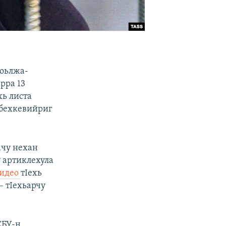
Соьлжа-
рра 13
хь листа
 бехкевийриг
ачу нехан
 артиклехула
идео
тIехь
– тIехьарчу
СБУ-н