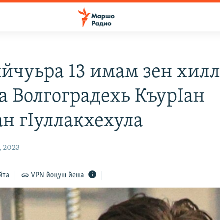
йчуьра 13 имам зен хил
а Волгоградехь КъурIан
ан гIуллакхехула
, 2023
йта
VPN йоцуш йеша