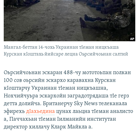
Маршо Радион ерриг сайташ
Мангал-беттан 14-чохь Украинан тIеман ницкъаша
Курскан кIоштахь йийсаре лецна Оьрсийчоьнан салтий
Оьрсийчоьнан эскаран 488-чу мототоьпан полкан
100 сов оьрсийн эскархо каравахна Курскан
кӀоштарчу Украинан тӀеман ницкъашна,
Нохчийчуьра эскархойн заградотрядаша тIе герз
детта долийча. Британерчу Sky News телеканала
эфирехь
дӀахьедина
цунах лаьцна тӀеман аналисто
а, Паччахьан тӀеман Ӏилманийн институтан
директор хиллачу Кларк Майкла а.