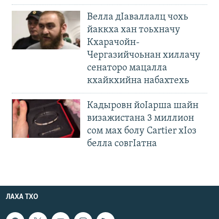
Велла дIаваллалц чохь
йаккха хан тоьхначу
Кхарачойн-
Чергазийчоьнан хиллачу
сенаторо мацалла
кхайкхийна набахтехь
Кадыровн йоIарша шайн
визажистана 3 миллион
сом мах болу Cartier хIоз
белла совгIатна
ЛАХА ТХО