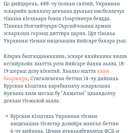
Цо дийцарехь, 488-чу полкан салтий, Украинан
эскарийн доккхачу декъана дуьхьал нисбеллачул
тIаьхьа кӀелхьара бовла гӀоьртинера бевдда.
ТIаккха Нохчийчуьра Оьрсийчоьнан армин
эскархоша герзаш диттира царна. Цул тӀаьхьа
Украинан тIеман ницкъашна йийсаре бахара уьш.
Кларка билгалдаьккхина, эскаре кхайкхина хилла
кегийрхойх лаьттта рота йийсаре йахна аьлла, 18-
19 шераш долу кIентий. Хьалхо иштта
хаам
баьржира
, Стигалкъекъа-беттан 14-чу дийнахь
Курскан кӀоштахь карабахначу эскархошна
йукъахь хила мегаш бу "Ахматан" цхьахдолчу
декъан тӀемалой аьлла.
Курскан кӀоштахь Украинан тIеман
ницкъашна тӀелетар долийра мангал-беттан
6-чу дийнахь. Цунна дуьхьалбевллера ФСБ-н