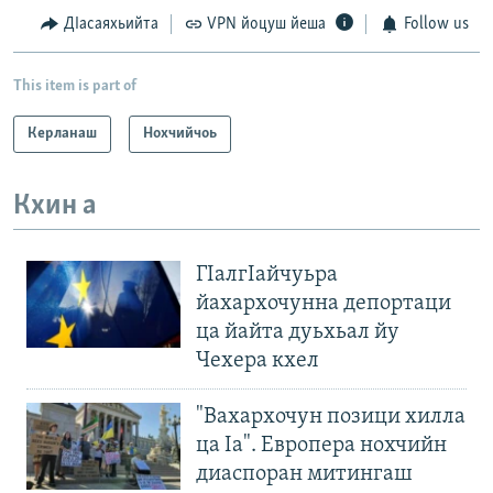
ДIасаяхьийта
VPN йоцуш йеша
Follow us
This item is part of
Керланаш
Нохчийчоь
Кхин а
ГIалгIайчуьра
йахархочунна депортаци
ца йайта дуьхьал йу
Чехера кхел
"Вахархочун позици хилла
ца Iа". Европера нохчийн
диаспоран митингаш