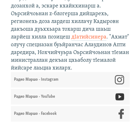
дозанхой а, эскаре кхайкхинарш а.
Оьрсийчоьнан z-блогерша дийцарехь,
регионехь доза лардеш хиллачу Кадыровн
дакъоша дуьххьара тохарш дича шаьш
ларйеш хилла позицеш
дIатийсинера
. "Ахмат"
олучу спецназан буьйранчас Алаудинов Апти
даредира, Нохчийчуьра Оьрсийчоьнан тӀеман
министраллан декъан цхьаболу тӀемалой
йийсаре лаьцна хиларх.
Радио Маршо - Instagram
Радио Маршо - YouTube
Радио Маршо - Facebook