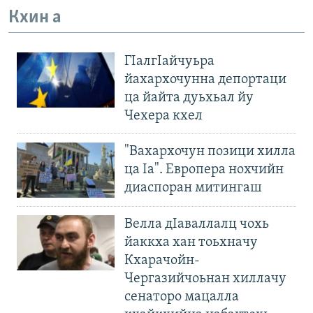
Кхин а
ГIалгIайчуьра
йахархочунна депортаци
ца йайта дуьхьал йу
Чехера кхел
"Вахархочун позици хилла
ца Iа". Европера нохчийн
диаспоран митингаш
Велла дIаваллалц чохь
йаккха хан тоьхначу
Кхарачойн-
Чергазийчоьнан хиллачу
сенаторо мацалла