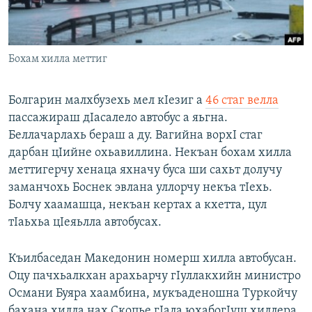
Маршо Радион ерриг сайташ
Бохам хилла меттиг
Болгарин малхбузехь мел кIезиг а
46 стаг велла
пассажираш дIасалело автобус а яьгна.
Беллачарлахь бераш а ду. Вагийна ворхI стаг
дарбан цIийне охьавиллина. Некъан бохам хилла
меттигерчу хенаца яхначу буса ши сахьт долучу
заманчохь Боснек эвлана уллорчу некъа тIехь.
Болчу хаамашца, некъан кертах а кхетта, цул
тIаьхьа цIеяьлла автобусах.
Къилбаседан Македонин номерш хилла автобусан.
Оцу пачхьалкхан арахьарчу гIуллакхийн министро
Османи Буяра хаамбина, мукъаденошна Туркойчу
бахана хилла нах Скопье гIала юхабогIуш хиллера