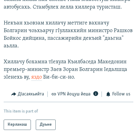
автобусахь. Стамбулех лелла хиллера туристаш.
Некъан хьовзам хиллачу меттиге вахначу
Болгарин чоьхьарчу гIуллакхийн министро Рашков
Бойкос дийцина, пассажирийн декъий "даьгна"
аьлла.
Хиллачу бохамна тIехула Къилбаседа Македонин
премьер-министр Заев Зоран Болгарин Iедалшца
зIенехь ву,
яздо
Би-би-си-но.
ДIасаяхьийта
VPN йоцуш йеша
Follow us
This item is part of
Керланаш
Дуьне