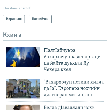
This item is part of
Керланаш
Нохчийчоь
Кхин а
ГIалгIайчуьра
йахархочунна депортаци
ца йайта дуьхьал йу
Чехера кхел
"Вахархочун позици хилла
ца Iа". Европера нохчийн
диаспоран митингаш
Велла дIаваллалц чохь