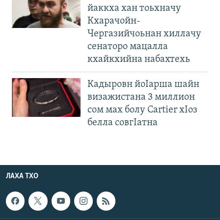
йаккха хан тоьхначу
Кхарачойн-
Чергазийчоьнан хиллачу
сенаторо мацалла
кхайкхийна набахтехь
Кадыровн йоIарша шайн
визажистана 3 миллион
сом мах болу Cartier хIоз
белла совгIатна
ЛАХА ТХО