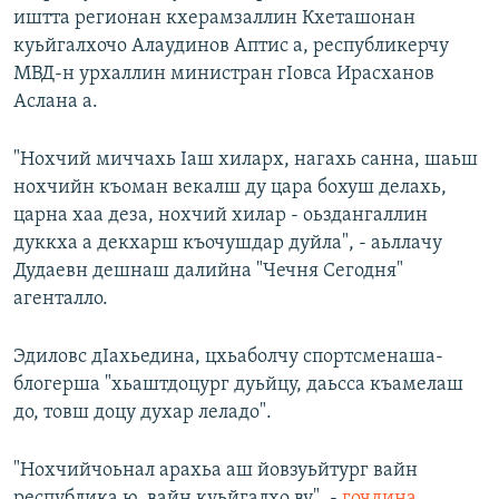
иштта регионан кхерамзаллин Кхеташонан
куьйгалхочо Алаудинов Аптис а, республикерчу
МВД-н урхаллин министран гIовса Ирасханов
Аслана а.
"Нохчий миччахь Iаш хиларх, нагахь санна, шаьш
нохчийн къоман векалш ду цара бохуш делахь,
царна хаа деза, нохчий хилар - оьздангаллин
дуккха а декхарш къочушдар дуйла", - аьллачу
Дудаевн дешнаш далийна "Чечня Сегодня"
агенталло.
Эдиловс дIахьедина, цхьаболчу спортсменаша-
блогерша "хьаштдоцург дуьйцу, даьсса къамелаш
до, товш доцу духар леладо".
"Нохчийчоьнал арахьа аш йовзуьйтург вайн
республика ю, вайн куьйгалхо ву", -
гочдина