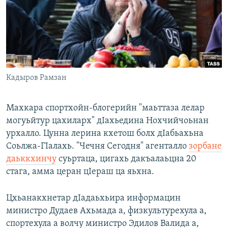
Маршо Радион ерриг сайташ
Кадыров Рамзан
Махкара спортхойн-блогерийн "маьттаза лелар
могуьйтур цахиларх" дIахьедина Нохчийчоьнан
урхалло. Цунна лерина кхетош болх дIабьахьна
Соьлжа-ГIалахь. "Чечня Сегодня" агенталло
зорбане
даьккхинчу
суьртаца, цигахь дакъалаьцна 20
стага, амма церан цIераш ца яьхна.
Цхьанакхнетар дIадаьхьира информацин
министро Дудаев Ахьмада а, физкультурехула а,
спортехула а волчу министро Эдилов Валида а,