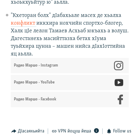
хьоькхуьйтур ю" аьлла.
"Кхеторан болх" дIабахьале масех де хьалха
конфликт
иккхира нохчийн спортхо-блогер,
Халк цIе лелон Тамаев Асхьаб юкъахь а волуш.
Дагестанехь масийттазха бетах хIума
туьйхира цунна – машен нийса дIахIоттийна
яц аьлла.
Радио Маршо - Instagram
Радио Маршо - YouTube
Радио Маршо - Facebook
ДIасаяхьийта
VPN йоцуш йеша
Follow us