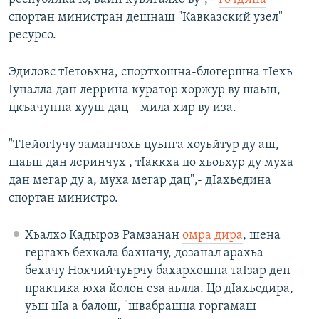
спортан министран дешнаш "Кавказский узел"
ресурсо.
Эдиловс тIетоьхна, спортхошна-блогершна тIехь
Iуналла дан леррина куратор хоржур ву шаьш,
цкъачунна хууш дац – мила хир ву иза.
"ТIейогIучу заманчохь цуьнга хоуьйтур ду аш,
шаьш дан леринчух , тIаккха цо хьоьхур ду муха
дан мегар ду а, муха мегар дац",- дIахьедина
спортан министро.
Хьалхо Кадыров Рамзанан
омра дира
, шена
гергахь бехкала бахначу, дозанал арахьа
бехачу Нохчийчуьрчу бахархошна таIзар ден
практика юха йолон еза аьлла. Цо дIахьедира,
уьш цIа а балош, "швабрашца горгамаш