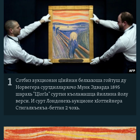
Маршо Радион ерриг сайташ
1
Сотбиз аукционан цIийнан белхахоша гойтуш ду
Норвегера суртдиллархочо Мунк Эдварда 1895
шарахь "ЦIогIа" суртан къоламашца йиллина йолу
верси. И сурт Лондонехь аукционе хIоттийнера
Стигалкъекъа-беттан 2 чохь.