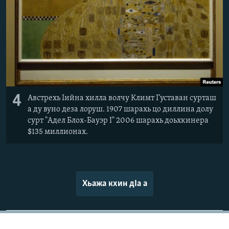
4
Австрехь Iийна хилла волчу Климт Густаван сурташ
а ду вуно деза лоруш. 1907 шарахь цо диллина долу
сурт "Адел Блох-Бауэр I" 2006 шарахь доьхкинера
$135 миллионах.
Хьажа кхин дIа а