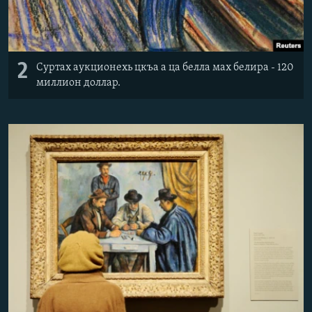
2
Суртах аукционехь цкъа а ца белла мах белира - 120
миллион доллар.