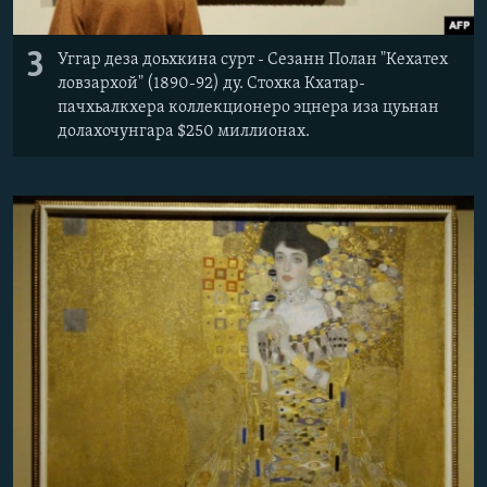
3
Уггар деза доьхкина сурт - Сезанн Полан "Кехатех
ловзархой" (1890-92) ду. Стохка Кхатар-
пачхьалкхера коллекционеро эцнера иза цуьнан
долахочунгара $250 миллионах.