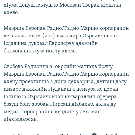
хIума доцуш юьтуш ю Москван Тверан кIоштан
кхело.
Маьрша Европан Радио/Радио Маршо корпорацин
векалша лехам (иск) хьажийра Оьрсийчоьнан
Iедалшна дуьхьал Европерчу адамийн
бакъонашкахула йолчу кхеле.
Свобода Радионна а, оьрсийн маттахь йолчу
Маьрша Европан Радио/Радио Маршо корпорацин
кхечу проекташна а дина дехкарш а, детташ долу
инзаре даккхийн гIуданаш а цензура ю, церан
Iалашо ю Оьрсийчоьнан юкъараллин сферера
бозуш боцу зорбан гIирсаш дIабахар, аьлла ду
медиа-корпорацино кечдинчу лехаман
дIахьедарехь.