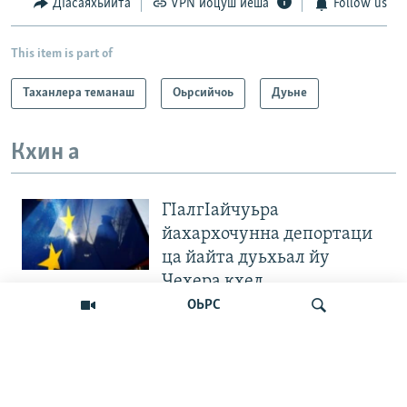
ДIасаяхьийта
VPN йоцуш йеша
Follow us
This item is part of
Таханлера теманаш
Оьрсийчоь
Дуьне
Кхин а
ГIалгIайчуьра
йахархочунна депортаци
ца йайта дуьхьал йу
Чехера кхел
ОЬРС
"Вахархочун позици хилла
ца Iа". Европера нохчийн
диаспоран митингаш
Лаха