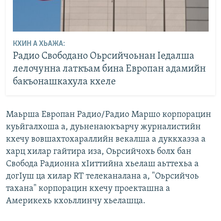
КХИН А ХЬАЖА:
Радио Свободано Оьрсийчоьнан Iедалша
лелочунна латкъам бина Европан адамийн
бакъонашкахула кхеле
Маьрша Европан Радио/Радио Маршо корпорацин
куьйгалхоша а, дуьненаюкъарчу журналистийн
кхечу вовшахтохараллийн векалша а дуккхазза а
харц хилар гайтира иза, Оьрсийчохь болх бан
Свобода Радионна хIиттийна хьелаш аьттехьа а
догIуш ца хилар RT телеканалана а, "Оьрсийчоь
тахана" корпорацин кхечу проекташна а
Америкехь кхоьллинчу хьелашца.