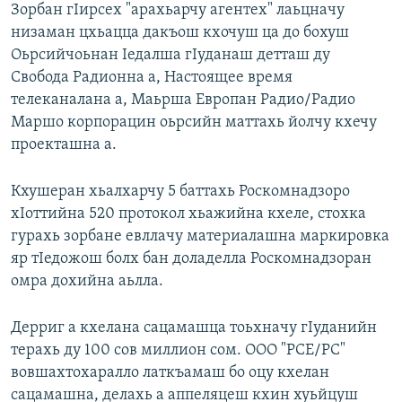
Зорбан гIирсех "арахьарчу агентех" лаьцначу
низаман цхьацца дакъош кхочуш ца до бохуш
Оьрсийчоьнан Iедалша гIуданаш детташ ду
Свобода Радионна а, Настоящее время
телеканалана а, Маьрша Европан Радио/Радио
Маршо корпорацин оьрсийн маттахь йолчу кхечу
проекташна а.
Кхушеран хьалхарчу 5 баттахь Роскомнадзоро
хIоттийна 520 протокол хьажийна кхеле, стохка
гурахь зорбане евллачу материалашна маркировка
яр тIедожош болх бан доладелла Роскомнадзоран
омра дохийна аьлла.
Дерриг а кхелана сацамашца тоьхначу гIуданийн
терахь ду 100 сов миллион сом. ООО "РСЕ/РС"
вовшахтохаралло латкъамаш бо оцу кхелан
сацамашна, делахь а аппеляцеш кхин хуьйцуш