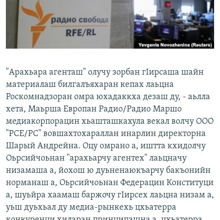
Маршо Радион ерриг сайташ
"Арахьара агенташ" олучу зорбан гIирсаша шайн
материалаш билгалъяхаран кепах лаьцна
Роскомнадзоран омра юхадаккха дезаш ду, - аьлла
хета, Маьрша Европан Радио/Радио Маршо
медиакорпорацин хьашташкахула векал волчу ООО
"РСЕ/РС" вовшахтохараллан инарлин директорна
Шарый Андрейна. Оцу омрано а, иштта кхидолчу
Оьрсийчоьнан "арахьарчу агентех" лаьцначу
низамаша а, йохош ю дуьненаюкъарчу бакъонийн
норманаш а, Оьрсийчоьнан Федерацин Конституци
а, шуьйра хаамаш баржочу гIирсех лаьцна низам а,
уьш дуьхьал ду медиа-рынкехь цхьатерра
конкуренци хиларан принципашна а, цхьатерра