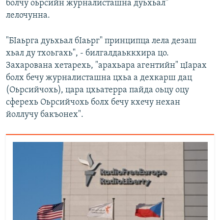
болчу оьрсийн журналисташна дуьхьал"
лелочунна.
"БIаьрга дуьхьал бIаьрг" принципца лела дезаш
хьал ду тхоьгахь", - билгалдаьккхира цо.
Захарована хетарехь, "арахьара агентийн" цIарах
болх бечу журналисташна цхьа а дехкарш дац
(Оьрсийчохь), цара цхьатерра пайда оьцу оцу
сферехь Оьрсийчохь болх бечу кхечу нехан
йоллучу бакъонех".