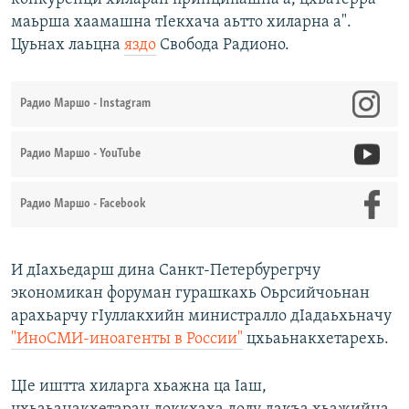
маьрша хаамашна тIекхача аьтто хиларна а".
Цуьнах лаьцна
яздо
Свобода Радионо.
Радио Маршо - Instagram
Радио Маршо - YouTube
Радио Маршо - Facebook
И дIахьедарш дина Санкт-Петербурегрчу
экономикан форуман гурашкахь Оьрсийчоьнан
арахьарчу гIуллакхийн министралло дIадаьхьначу
"ИноСМИ-иноагенты в России"
цхьаьнакхетарехь.
ЦIе иштта хиларга хьажна ца Iаш,