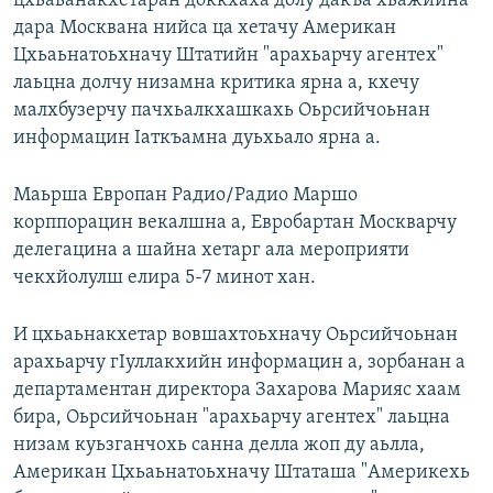
цхьаьанакхетаран доккхаха долу дакъа хьажийна
дара Москвана нийса ца хетачу Американ
Цхьаьнатоьхначу Штатийн "арахьарчу агентех"
лаьцна долчу низамна критика ярна а, кхечу
малхбузерчу пачхьалкхашкахь Оьрсийчоьнан
информацин Iаткъамна дуьхьало ярна а.
Маьрша Европан Радио/Радио Маршо
корппорацин векалшна а, Евробартан Москварчу
делегацина а шайна хетарг ала мероприяти
чекхйолулш елира 5-7 минот хан.
И цхьаьнакхетар вовшахтоьхначу Оьрсийчоьнан
арахьарчу гIуллакхийн информацин а, зорбанан а
департаментан директора Захарова Марияс хаам
бира, Оьрсийчоьнан "арахьарчу агентех" лаьцна
низам куьзганчохь санна делла жоп ду аьлла,
Американ Цхьаьнатоьхначу Штаташа "Америкехь