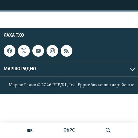
Маршо Радион ерриг сайташ
ЛАХА ТХО
МАРШО РАДИО
Маршо Радио © 2026 RFE/RL, Inc. Ерриг бакъонаш ларъйеш ю
ОЬРС