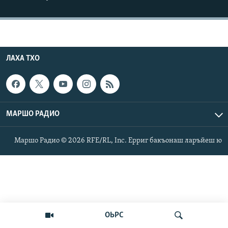
Маршо Радион ерриг сайташ
ЛАХА ТХО
МАРШО РАДИО
Маршо Радио © 2026 RFE/RL, Inc. Ерриг бакъонаш ларъйеш ю
ОЬРС