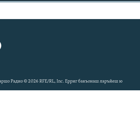
ршо Радио © 2026 RFE/RL, Inc. Ерриг бакъонаш ларъйеш ю