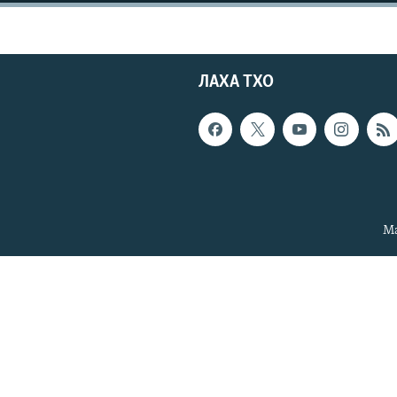
ЛАХА ТХО
Ма