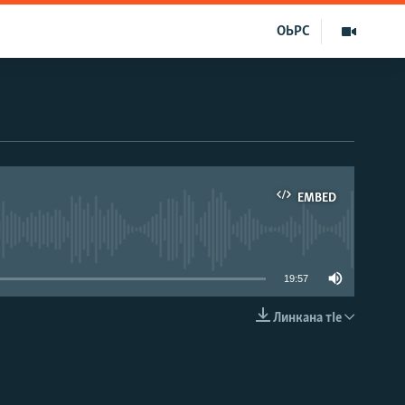
ОЬРС
EMBED
able
19:57
Линкана тIе
EMBED