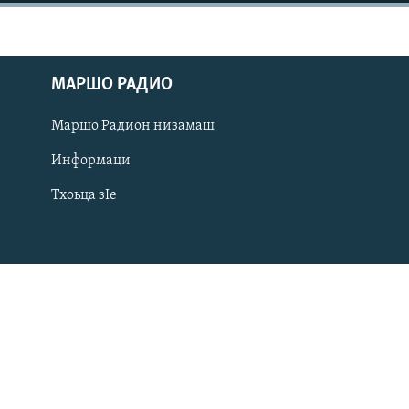
МАРШО РАДИО
Маршо Радион низамаш
Информаци
Тхоьца зIе
Оьрсийн маттахь
ЛАХА ТХО