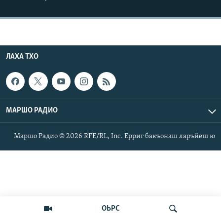
Маршо Радион ерриг сайташ
ЛАХА ТХО
МАРШО РАДИО
Маршо Радио © 2026 RFE/RL, Inc. Ерриг бакъонаш ларъйеш ю
ОЬРС