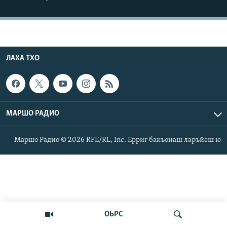
Маршо Радион ерриг сайташ
ЛАХА ТХО
МАРШО РАДИО
Маршо Радио © 2026 RFE/RL, Inc. Ерриг бакъонаш ларъйеш ю
ОЬРС