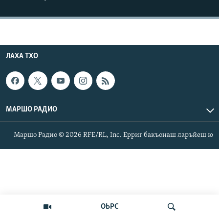
Маршо Радион ерриг сайташ
ЛАХА ТХО
МАРШО РАДИО
Маршо Радио © 2026 RFE/RL, Inc. Ерриг бакъонаш ларъйеш ю
ОЬРС