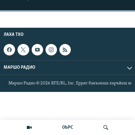
Маршо Радион ерриг сайташ
ЛАХА ТХО
МАРШО РАДИО
Маршо Радио © 2026 RFE/RL, Inc. Ерриг бакъонаш ларъйеш ю
ОЬРС