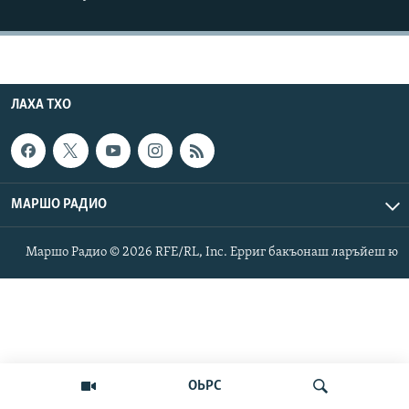
Маршо Радион ерриг сайташ
ЛАХА ТХО
МАРШО РАДИО
Маршо Радио © 2026 RFE/RL, Inc. Ерриг бакъонаш ларъйеш ю
ОЬРС