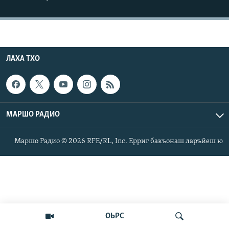
Маршо Радион ерриг сайташ
ЛАХА ТХО
МАРШО РАДИО
Маршо Радио © 2026 RFE/RL, Inc. Ерриг бакъонаш ларъйеш ю
ОЬРС