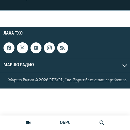
Маршо Радион ерриг сайташ
ЛАХА ТХО
МАРШО РАДИО
Маршо Радио © 2026 RFE/RL, Inc. Ерриг бакъонаш ларъйеш ю
ОЬРС