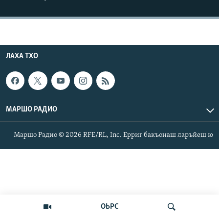
Маршо Радион ерриг сайташ
ЛАХА ТХО
МАРШО РАДИО
Маршо Радио © 2026 RFE/RL, Inc. Ерриг бакъонаш ларъйеш ю
ОЬРС