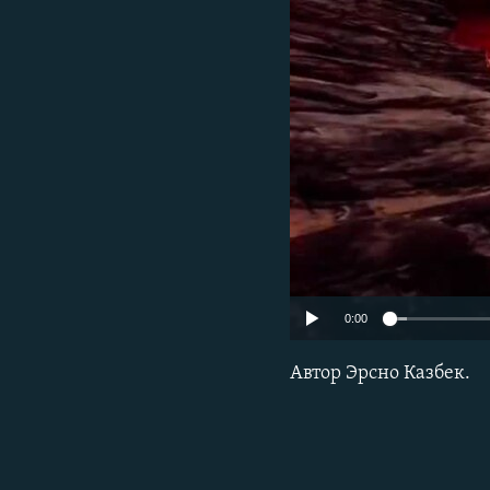
0:00
Автор Эрсно Казбек.