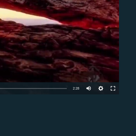
able
2:28
EMBED