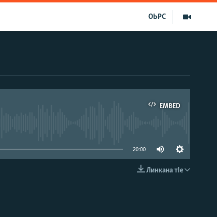
ОЬРС
EMBED
able
20:00
Линкана тIе
EMBED