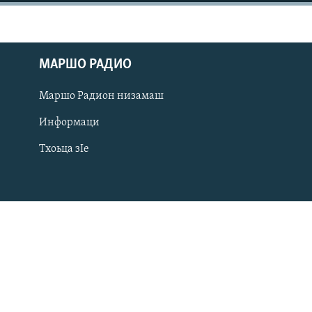
МАРШО РАДИО
Маршо Радион низамаш
Информаци
Тхоьца зIе
Оьрсийн маттахь
ЛАХА ТХО