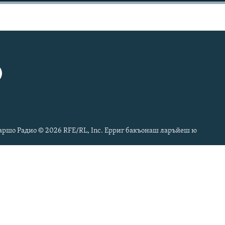
ршо Радио © 2026 RFE/RL, Inc. Ерриг бакъонаш ларъйеш ю