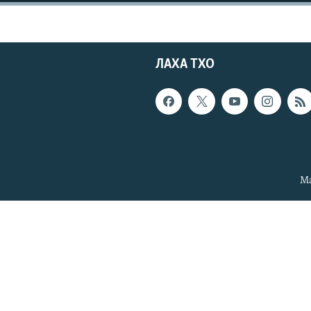
ЛАХА ТХО
Ма