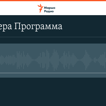
ера Программа
No media source currently avail