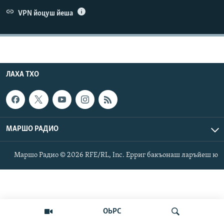
Маршо Радион ерриг сайташ
VPN йоцуш йеша
ЛАХА ТХО
МАРШО РАДИО
Маршо Радио © 2026 RFE/RL, Inc. Ерриг бакъонаш ларъйеш ю
ОЬРС