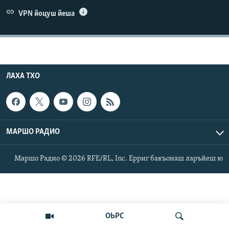
Маршо Радион ерриг сайташ
VPN йоцуш йеша
ЛАХА ТХО
МАРШО РАДИО
Маршо Радио © 2026 RFE/RL, Inc. Ерриг бакъонаш ларъйеш ю
ОЬРС