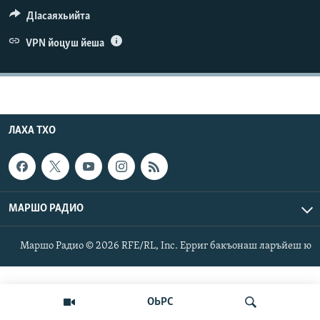
Маршо Радион ерриг сайташ
ДIасаяхьийта
VPN йоцуш йеша
ЛАХА ТХО
МАРШО РАДИО
Маршо Радио © 2026 RFE/RL, Inc. Ерриг бакъонаш ларъйеш ю
ОЬРС