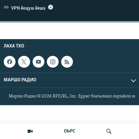
Маршо Радион ерриг сайташ
VPN йоцуш йеша
ЛАХА ТХО
МАРШО РАДИО
Маршо Радио © 2026 RFE/RL, Inc. Ерриг бакъонаш ларъйеш ю
ОЬРС