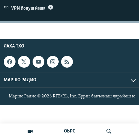
Маршо Радион ерриг сайташ
VPN йоцуш йеша
ЛАХА ТХО
МАРШО РАДИО
Маршо Радио © 2026 RFE/RL, Inc. Ерриг бакъонаш ларъйеш ю
ОЬРС