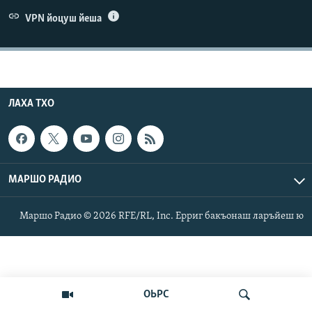
Маршо Радион ерриг сайташ
VPN йоцуш йеша
ЛАХА ТХО
МАРШО РАДИО
Маршо Радио © 2026 RFE/RL, Inc. Ерриг бакъонаш ларъйеш ю
ОЬРС