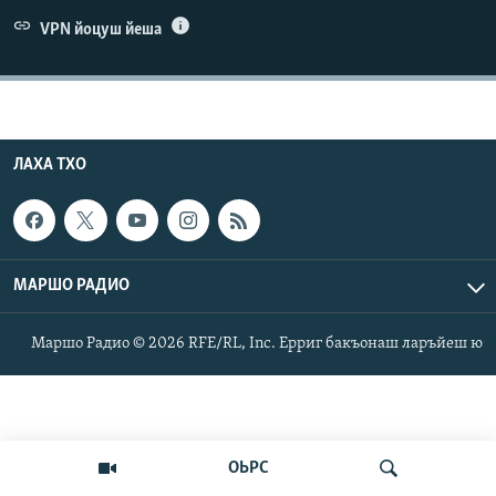
Маршо Радион ерриг сайташ
VPN йоцуш йеша
ЛАХА ТХО
МАРШО РАДИО
Маршо Радио © 2026 RFE/RL, Inc. Ерриг бакъонаш ларъйеш ю
ОЬРС