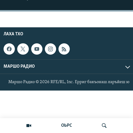
Маршо Радион ерриг сайташ
ЛАХА ТХО
МАРШО РАДИО
Маршо Радио © 2026 RFE/RL, Inc. Ерриг бакъонаш ларъйеш ю
ОЬРС