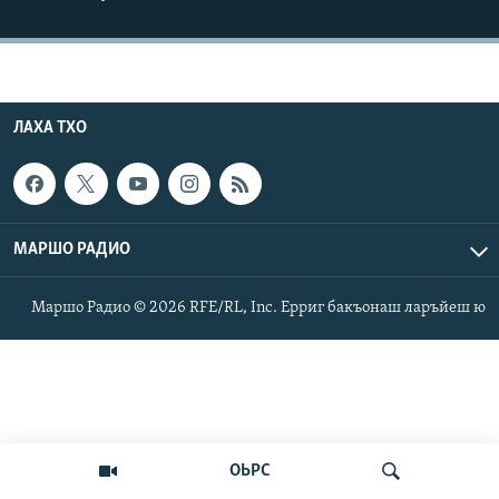
Маршо Радион ерриг сайташ
ЛАХА ТХО
МАРШО РАДИО
Маршо Радио © 2026 RFE/RL, Inc. Ерриг бакъонаш ларъйеш ю
ОЬРС