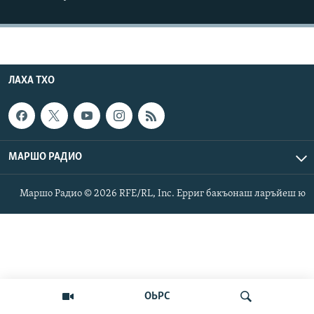
Маршо Радион ерриг сайташ
ЛАХА ТХО
МАРШО РАДИО
Маршо Радио © 2026 RFE/RL, Inc. Ерриг бакъонаш ларъйеш ю
ОЬРС