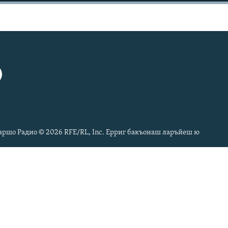
ршо Радио © 2026 RFE/RL, Inc. Ерриг бакъонаш ларъйеш ю