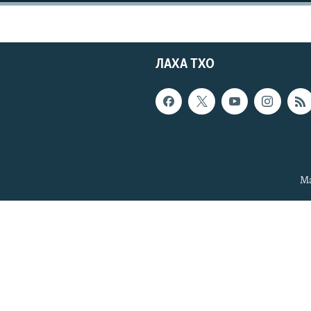
ЛАХА ТХО
Ма