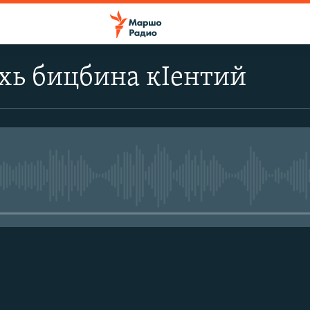
хь бицбина кIентий
No media source currently avail