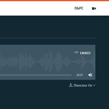
ОЬРС
EMBED
able
18:27
Линкана тIе
EMBED