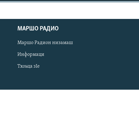
МАРШО РАДИО
Маршо Радион низамаш
Информаци
Тхоьца зIе
Оьрсийн маттахь
ЛАХА ТХО