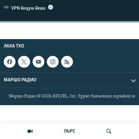
Маршо Радион ерриг сайташ
VPN йоцуш йеша
ЛАХА ТХО
МАРШО РАДИО
Маршо Радио © 2026 RFE/RL, Inc. Ерриг бакъонаш ларъйеш ю
ОЬРС