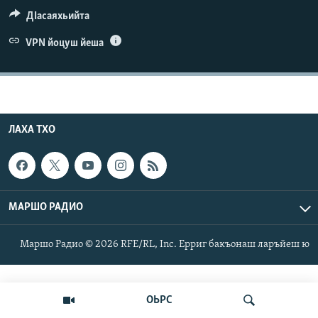
Маршо Радион ерриг сайташ
ДIасаяхьийта
VPN йоцуш йеша
ЛАХА ТХО
МАРШО РАДИО
Маршо Радио © 2026 RFE/RL, Inc. Ерриг бакъонаш ларъйеш ю
ОЬРС