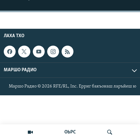
Маршо Радион ерриг сайташ
ЛАХА ТХО
МАРШО РАДИО
Маршо Радио © 2026 RFE/RL, Inc. Ерриг бакъонаш ларъйеш ю
ОЬРС