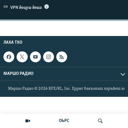
Маршо Радион ерриг сайташ
VPN йоцуш йеша
ЛАХА ТХО
МАРШО РАДИО
Маршо Радио © 2026 RFE/RL, Inc. Ерриг бакъонаш ларъйеш ю
ОЬРС