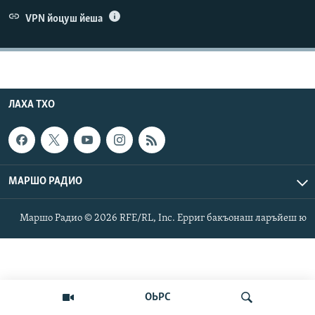
Маршо Радион ерриг сайташ
VPN йоцуш йеша
ЛАХА ТХО
МАРШО РАДИО
Маршо Радио © 2026 RFE/RL, Inc. Ерриг бакъонаш ларъйеш ю
ОЬРС