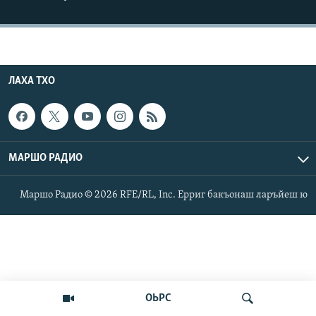
Маршо Радион ерриг сайташ
ЛАХА ТХО
МАРШО РАДИО
Маршо Радио © 2026 RFE/RL, Inc. Ерриг бакъонаш ларъйеш ю
ОЬРС