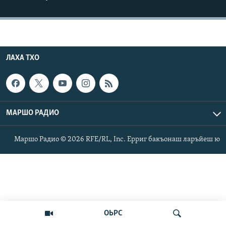
Маршо Радион ерриг сайташ
ЛАХА ТХО
МАРШО РАДИО
Маршо Радио © 2026 RFE/RL, Inc. Ерриг бакъонаш ларъйеш ю
ОЬРС