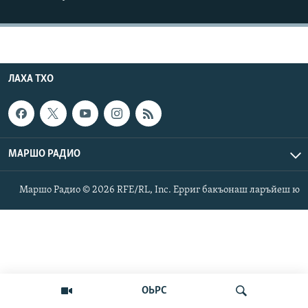
Маршо Радион ерриг сайташ
ЛАХА ТХО
МАРШО РАДИО
Маршо Радио © 2026 RFE/RL, Inc. Ерриг бакъонаш ларъйеш ю
ОЬРС